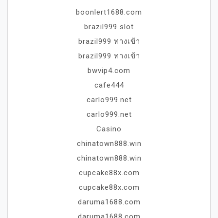
boonlert1688.com
brazil999 slot
brazil999 ทางเข้า
brazil999 ทางเข้า
bwvip4.com
cafe444
carlo999.net
carlo999.net
Casino
chinatown888.win
chinatown888.win
cupcake88x.com
cupcake88x.com
daruma1688.com
daruma1688.com