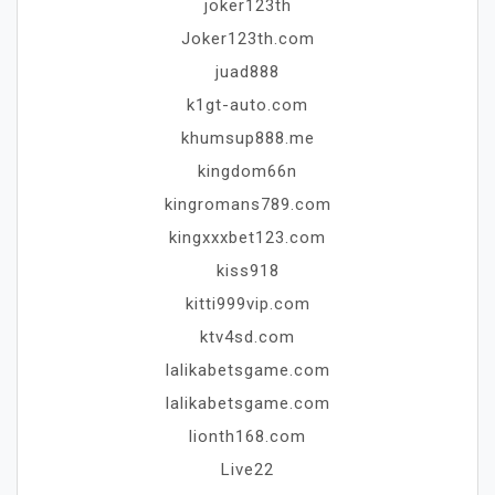
joker123th
Joker123th.com
juad888
k1gt-auto.com
khumsup888.me
kingdom66n
kingromans789.com
kingxxxbet123.com
kiss918
kitti999vip.com
ktv4sd.com
lalikabetsgame.com
lalikabetsgame.com
lionth168.com
Live22