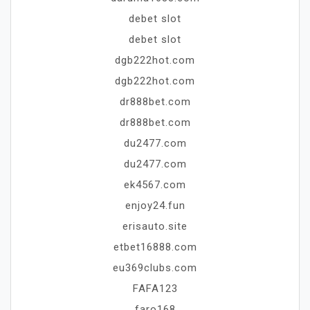
debet slot
debet slot
dgb222hot.com
dgb222hot.com
dr888bet.com
dr888bet.com
du2477.com
du2477.com
ek4567.com
enjoy24.fun
erisauto.site
etbet16888.com
eu369clubs.com
FAFA123
faro168