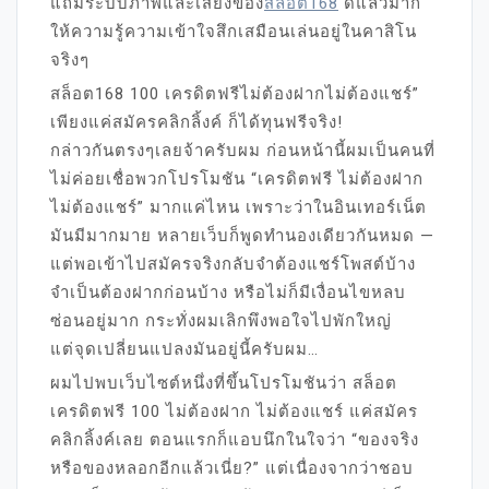
แถมระบบภาพและเสียงของ
สล็อต168
ดีแล้วมาก
ให้ความรู้ความเข้าใจสึกเสมือนเล่นอยู่ในคาสิโน
จริงๆ
สล็อต168 100 เครดิตฟรีไม่ต้องฝากไม่ต้องแชร์”
เพียงแค่สมัครคลิกลิ้งค์ ก็ได้ทุนฟรีจริง!
กล่าวกันตรงๆเลยจ้าครับผม ก่อนหน้านี้ผมเป็นคนที่
ไม่ค่อยเชื่อพวกโปรโมชัน “เครดิตฟรี ไม่ต้องฝาก
ไม่ต้องแชร์” มากแค่ไหน เพราะว่าในอินเทอร์เน็ต
มันมีมากมาย หลายเว็บก็พูดทำนองเดียวกันหมด —
แต่พอเข้าไปสมัครจริงกลับจำต้องแชร์โพสต์บ้าง
จำเป็นต้องฝากก่อนบ้าง หรือไม่ก็มีเงื่อนไขหลบ
ซ่อนอยู่มาก กระทั่งผมเลิกพึงพอใจไปพักใหญ่
แต่จุดเปลี่ยนแปลงมันอยู่นี้ครับผม…
ผมไปพบเว็บไซต์หนึ่งที่ขึ้นโปรโมชันว่า สล็อต
เครดิตฟรี 100 ไม่ต้องฝาก ไม่ต้องแชร์ แค่สมัคร
คลิกลิ้งค์เลย ตอนแรกก็แอบนึกในใจว่า “ของจริง
หรือของหลอกอีกแล้วเนี่ย?” แต่เนื่องจากว่าชอบ