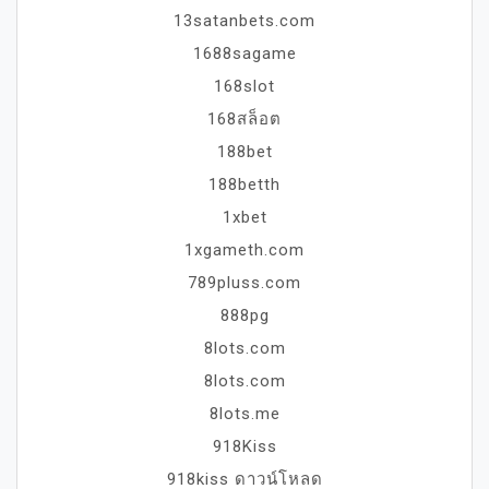
13satanbets.com
1688sagame
168slot
168สล็อต
188bet
188betth
1xbet
1xgameth.com
789pluss.com
888pg
8lots.com
8lots.com
8lots.me
918Kiss
918kiss ดาวน์โหลด