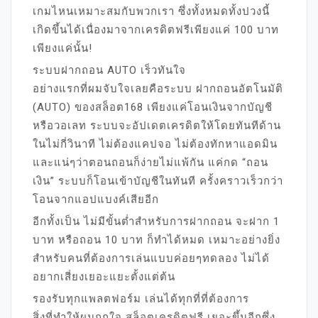
เกมไหนเหมาะสมกับพวกเรา ซึ่งทั้งหมดทั้งปวงนี้
เกิดขึ้นได้เนื่องมาจากเครดิตฟรีเพียงแค่ 100 บาท
เพียงแค่นั้น!
ระบบฝากถอน AUTO เร็วทันใจ
อย่างแรกที่ผมจับใจเลยคือระบบ ฝากถอนอัตโนมัติ
(AUTO) ของสล็อต168 เพียงแค่โอนเงินจากบัญชี
หรือวอเลท ระบบจะอัปเดตเครดิตให้โดยทันทีด้าน
ในไม่กี่วินาที ไม่ต้องแคปจอ ไม่ต้องทักหาแอดมิน
และแน่ๆว่าตอนถอนก็ง่ายไม่แพ้กัน แค่กด “ถอน
เงิน” ระบบก็โอนเข้าบัญชีในทันที ครั้งคราวเร็วกว่า
โอนจากแอปแบงค์เสียอีก
อีกทั้งเป็น ไม่มีขั้นต่ำสำหรับการฝากถอน จะฝาก 1
บาท หรือถอน 10 บาท ก็ทำได้หมด เหมาะอย่างยิ่ง
สำหรับคนที่ต้องการเล่นแบบค่อยๆทดลอง ไม่ได้
อยากเสี่ยงเยอะแยะตั้งแต่ต้น
รองรับทุกแพลตฟอร์ม เล่นได้ทุกที่ที่ต้องการ
สิ่งที่ทำให้ผมถูกใจ สล็อตเครดิตฟรี เยอะขึ้นอีกซึ่ง