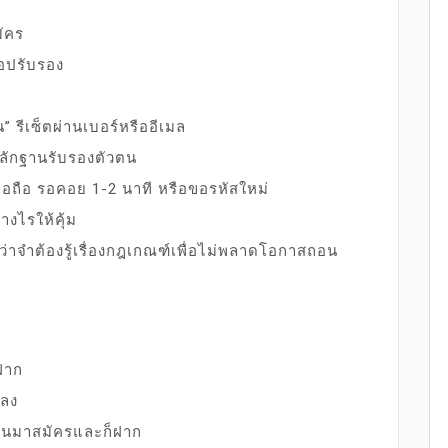
มัคร
แอปรับรอง
” รีเซ็ตผ่านเบอร์หรืออีเมล
งหลักฐานรับรองตัวตน
ือถือ รอคอย 1-2 นาที หรือขอรหัสใหม่
างไรให้คุ้ม
่ว่าจำต้องรู้เรื่องกฎเกณฑ์เพื่อไม่พลาดโอกาสถอน
ฝาก
กลง
ื่อนมาสมัครและก็ฝาก