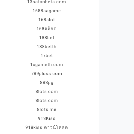
13satanbets.com
1688sagame
168slot
168สล็อต
188bet
188betth
1xbet
1xgameth.com
789pluss.com
888pg
8lots.com
8lots.com
8lots.me
918Kiss
918kiss ดาวน์โหลด