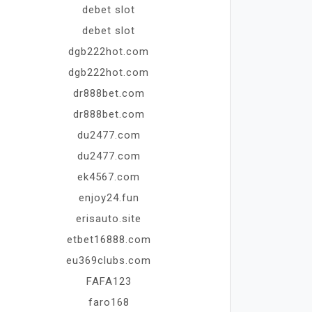
debet slot
debet slot
dgb222hot.com
dgb222hot.com
dr888bet.com
dr888bet.com
du2477.com
du2477.com
ek4567.com
enjoy24.fun
erisauto.site
etbet16888.com
eu369clubs.com
FAFA123
faro168