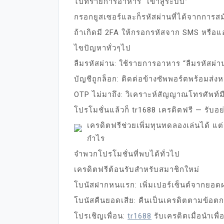
ไปที่รายการอาหาร “เข้าสู่ระบบ”
กรอกยูสเซอร์และก็รหัสผ่านที่ได้จากการส
ถ้าเกิดมี 2FA ให้กรอกรหัสจาก SMS หรือ
ไขปัญหาทั่วๆไป
ลืมรหัสผ่าน: ใช้รายการอาหาร “ลืมรหัสผ่าน
บัญชีถูกล็อก: ติดต่อข้างซัพพอร์ตพร้อมส่
OTP ไม่มาถึง: วิเคราะห์สัญญาณโทรศัพท์ม
โปรโมชั่นแล้วก็ tr1688 เครดิตฟรี — รับอย่
เครดิตฟรีช่วยเพิ่มทุนทดลองเล่นได้ แต
กำไร
จำพวกโปรโมชั่นที่พบได้ทั่วไป
เครดิตฟรีต้อนรับสำหรับสมาชิกใหม่
โบนัสฝากหนแรก: เพิ่มเปอร์เซ็นต์จากยอด
โบนัสคืนยอดเสีย: คืนเป็นเครดิตตามข้อต
โปรเชิญเพื่อน:
tr1688
รับเครดิตเมื่อนำเพ