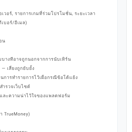
โอเวอร์, รายการเกมที่ร่วมโปรโมชั่น, ระยะเวลา
ีเบอร์/อีเมล)
ถอน
มบางทีอาจถูกนอกจากการนับเทิร์น
 เสี่ยงถูกยับยั้ง
นการทำรายการไว้เผื่อกรณีข้อโต้แย้ง
สำรวจเว็บไซต์
ินและความน่าไว้ใจของแพลตฟอร์ม
ว่า TrueMoney)