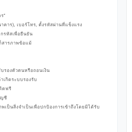
คร”
นาคาร), เบอร์โทร, ตั้งรหัสผ่านที่แข็งแรง
รหัสเพื่อยืนยัน
วก็สารภาพข้อแม้
รับรองตัวตนหรือถอนเงิน
 ถ้าเกิดระบบรองรับ
ิตฟรี
ัญชี
เป็นสิ่งจำเป็นเพื่อปกป้องการเข้าถึงโดยมิได้รับ