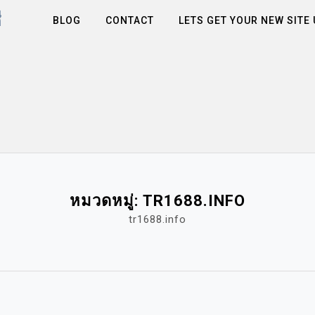
ี
BLOG
CONTACT
LETS GET YOUR NEW SITE 
หมวดหมู่:
TR1688.INFO
tr1688.info