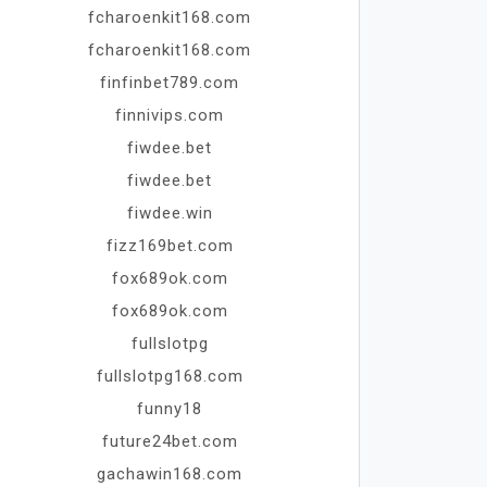
fcharoenkit168.com
fcharoenkit168.com
finfinbet789.com
finnivips.com
fiwdee.bet
fiwdee.bet
fiwdee.win
fizz169bet.com
fox689ok.com
fox689ok.com
fullslotpg
fullslotpg168.com
funny18
future24bet.com
gachawin168.com