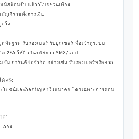
 โบนัสต้อนรับ แล้วก็โปรชวนเพื่อน
ัญชีรวมทั้งการเงิน
ถูกใจ
ื้นฐาน รับรองเบอร์ รับยูสเซอร์เพื่อเข้าสู่ระบบ
าเปิด 2FA ให้ยืนยันรหัสจาก SMS/แอป
ชั่น การันตีข้อจำกัด อย่างเช่น รับรองเบอร์หรือฝาก
ได้จริง
ทธิประโยชน์และก็ลดปัญหาในอนาคต โดยเฉพาะการถอน
OTP)
ก-ถอน