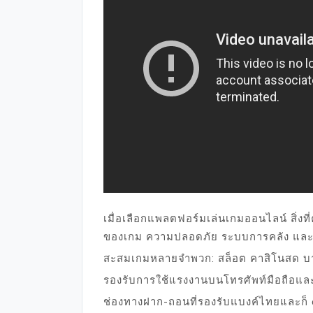
เมื่อเลือกแพลตฟอร์มเล่นเกมออนไลน์ สิ่ง
ของเกม ความปลอดภัย ระบบการคลัง และก็ก
สะสมเกมหลายจำพวก: สล็อต คาสิโนสด บาคา
รองรับการใช้แรงงานบนโทรศัพท์มือถือและก
ช่องทางฝาก-ถอนที่รองรับแบงค์ไทยและก็ 