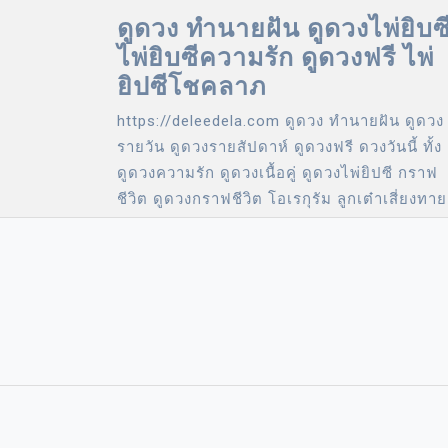
Skip
ดูดวง ทำนายฝัน ดูดวงไพ่ยิบซ
to
ไพ่ยิบซีความรัก ดูดวงฟรี ไพ่
content
ยิปซีโชคลาภ
https://deleedela.com ดูดวง ทํานายฝัน ดูดวง
รายวัน ดูดวงรายสัปดาห์ ดูดวงฟรี ดวงวันนี้ ทั้ง
ดูดวงความรัก ดูดวงเนื้อคู่ ดูดวงไพ่ยิปซี กราฟ
ชีวิต ดูดวงกราฟชีวิต โอเรกุรัม ลูกเต๋าเสี่ยงทาย