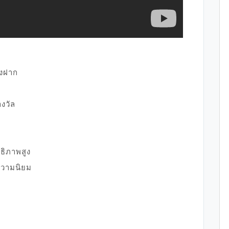
องฝาก
งวัล
ธิภาพสูง
บความนิยม