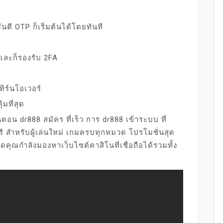
นตี OTP ก็เริ่มต้นได้โดยทันที
ลและก็รองรับ 2FA
ทิร์นโอเวอร์
มที่สุด
ตอน dr888 สมัคร ที่เร็ว การ dr888 เข้าระบบ ที่
รี สำหรับผู้เล่นใหม่ เกมครบทุกหมวด โปรโมชั่นสุด
ิดคุณกำลังมองหาเว็บไซต์คาสิโนที่เชื่อถือได้รวมทั้ง