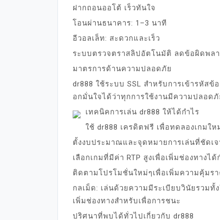
ฝากถอนออโต้ เร็วทันใจ
โอนผ่านธนาคาร: 1–3 นาที
อีวอลเล็ท: สะดวกและเร็ว
ระบบตรวจตราสลิปอัตโนมัติ ลดข้อผิดพล
มาตรการด้านความปลอดภัย
dr888 ใช้ระบบ SSL สำหรับการเข้ารหัสข้อ
อกมั่นใจได้ว่าทุกการใช้งานมีความปลอดภ
เทคนิคการเล่น dr888 ให้ได้กำไร
ใช้ dr888 เครดิตฟรี เพื่อทดลองเกมใหม
ตั้งงบประมาณและจุดหมายการเล่นที่ชัดเ
เลือกเกมที่มีค่า RTP สูงเพื่อเพิ่มช่องทางได
ติดตามโปรโมชั่นใหม่ๆเพื่อเพิ่มความคุ้มร
กลเม็ด: เล่นด้วยความมีระเบียบวินัยรวมทั้
เพิ่มช่องทางสำหรับเพื่อการชนะ
ปริศนาที่พบได้ทั่วไปเกี่ยวกับ dr888