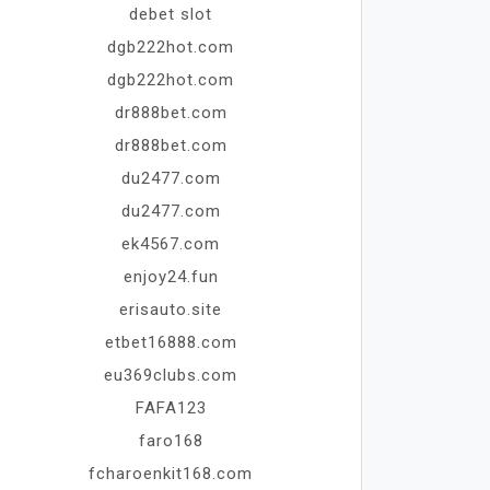
debet slot
dgb222hot.com
dgb222hot.com
dr888bet.com
dr888bet.com
du2477.com
du2477.com
ek4567.com
enjoy24.fun
erisauto.site
etbet16888.com
eu369clubs.com
FAFA123
faro168
fcharoenkit168.com