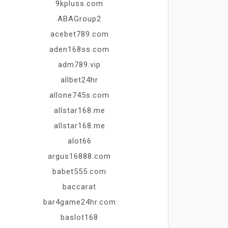
9kpluss.com
ABAGroup2
acebet789.com
aden168ss.com
adm789.vip
allbet24hr
allone745s.com
allstar168.me
allstar168.me
alot66
argus16888.com
babet555.com
baccarat
bar4game24hr.com
baslot168