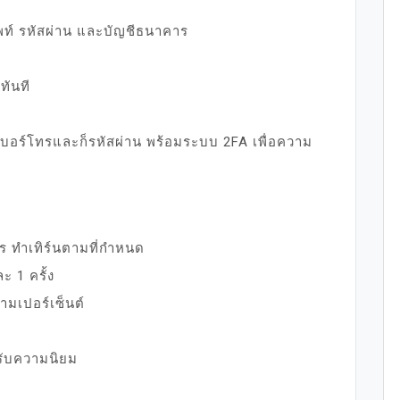
พท์ รหัสผ่าน และบัญชีธนาคาร
ทันที
้เบอร์โทรและก็รหัสผ่าน พร้อมระบบ 2FA เพื่อความ
คร ทำเทิร์นตามที่กำหนด
 1 ครั้ง
ามเปอร์เซ็นต์
้รับความนิยม