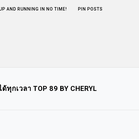
UP AND RUNNING IN NO TIME!
PIN POSTS
ด้ทุกเวลา TOP 89 BY CHERYL