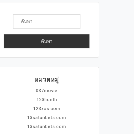
ค้นหา
สำหรับ:
หมวดหมู่
037movie
123lionth
123xos.com
13satanbets.com
13satanbets.com