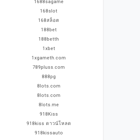
1688sagame
168slot
168สล็อต
188bet
188betth
1xbet
1xgameth.com
789pluss.com
888pg
8lots.com
8lots.com
8lots.me
918Kiss
918kiss ดาวน์โหลด
918kissauto