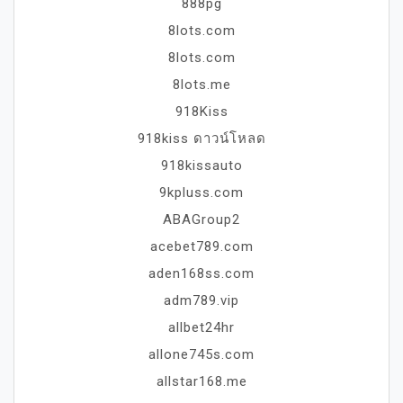
888pg
8lots.com
8lots.com
8lots.me
918Kiss
918kiss ดาวน์โหลด
918kissauto
9kpluss.com
ABAGroup2
acebet789.com
aden168ss.com
adm789.vip
allbet24hr
allone745s.com
allstar168.me