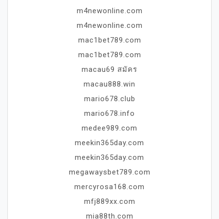
m4newonline.com
m4newonline.com
mac1bet789.com
mac1bet789.com
macau69 สมัคร
macau888.win
mario678.club
mario678.info
medee989.com
meekin365day.com
meekin365day.com
megawaysbet789.com
mercyrosa168.com
mfj889xx.com
mia88th.com