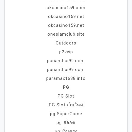
okcasino159.com
okcasino159.net
okcasino159.net
onesiamclub.site
Outdoors
p2vvip
pananthai99.com
pananthai99.com
paramax1688.info
PG
PG Slot
PG Slot เว็บใหม่
pg SuperGame
pg สล็อต
pg เว็บตรง