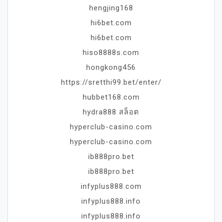
hengjing168
hi6bet.com
hi6bet.com
hiso8888s.com
hongkong456
https://sretthi99.bet/enter/
hubbet168.com
hydra888 สล็อต
hyperclub-casino.com
hyperclub-casino.com
ib888pro.bet
ib888pro.bet
infyplus888.com
infyplus888.info
infyplus888.info