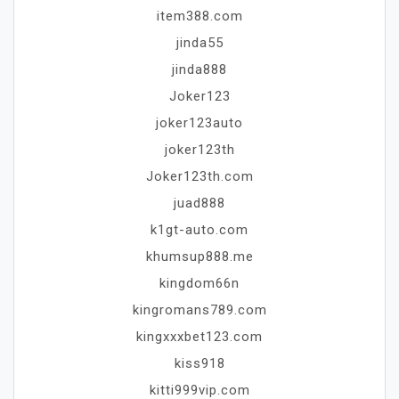
item388.com
jinda55
jinda888
Joker123
joker123auto
joker123th
Joker123th.com
juad888
k1gt-auto.com
khumsup888.me
kingdom66n
kingromans789.com
kingxxxbet123.com
kiss918
kitti999vip.com