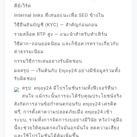
คีย์เวิร์ด
Internal links ที่เสนอแนะเพื่อ SEO ข้างใน
วิธียืนยันบัญชี (KYC) — สำคัญก่อนถอน
รวมสล็อต RTP สูง — แนะนำสำหรับทำเทิร์น
วิธีฝาก–ถอนยอดนิยม และก็ข้อควรทราบเกี่ยวกับ
ค่าธรรมเนียม
กรรมวิธีการเล่นอย่างรับผิดชอบ
ผลสรุป — เริ่มต้นกับ Enjoy24 อย่างมีข้อมูลรวมทั้ง
รับผิดชอบ
สรุป: enjoy24 มีโปรโมชั่นรวมทั้งฟีเจอร์ที่น่า
สนใจ แม้กระนั้นการจะได้รับคุณประโยชน์จริง
สังกัดการอ่านข้อกำหนดก่อนรับ enjoy24 เครดิต
ฟรี, การตั้งค่าความปลอดภัยเมื่อ enjoy24 เข้า
ระบบ, รวมทั้งการจัดการงบอย่างมีวินัย หวังว่าคู่มือ
นี้จะช่วยให้คุณตกลงใจมั่นอกมั่นใจ ลดความเสี่ยง
และใช้โปรโมชั่นได้คุ้มเพิ่มขึ้น