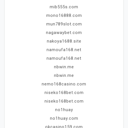
mib555s.com
mono16888.com
mun789slot.com
nagawaybet.com
nakoya1688.site
namoufa168.net
namoufa168.net
nbwin.me
nbwin.me
nemo168casino.com
niseko168bet.com
niseko168bet.com
no1huay
no1huay.com
okcasino159.com