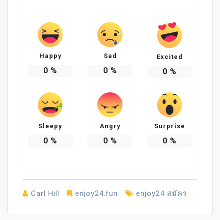
Happy
Sad
Excited
0
%
0
%
0
%
Sleepy
Angry
Surprise
0
%
0
%
0
%
Carl Hill
enjoy24.fun
enjoy24 สมัคร