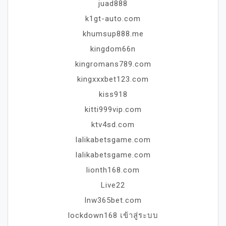
juad888
k1gt-auto.com
khumsup888.me
kingdom66n
kingromans789.com
kingxxxbet123.com
kiss918
kitti999vip.com
ktv4sd.com
lalikabetsgame.com
lalikabetsgame.com
lionth168.com
Live22
lnw365bet.com
lockdown168 เข้าสู่ระบบ