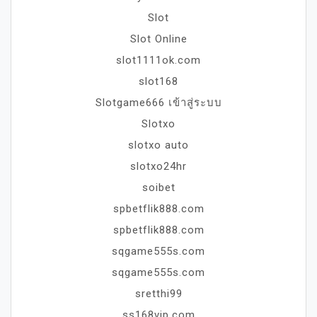
Slot
Slot Online
slot1111ok.com
slot168
Slotgame666 เข้าสู่ระบบ
Slotxo
slotxo auto
slotxo24hr
soibet
spbetflik888.com
spbetflik888.com
sqgame555s.com
sqgame555s.com
sretthi99
ss168vip.com