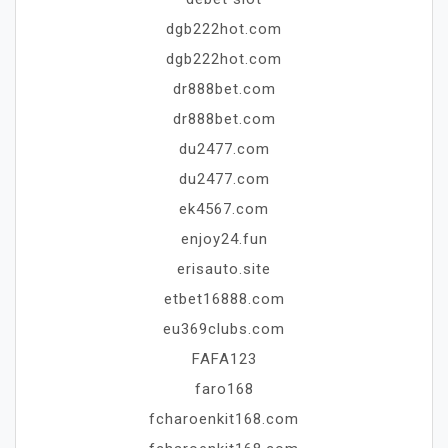
dgb222hot.com
dgb222hot.com
dr888bet.com
dr888bet.com
du2477.com
du2477.com
ek4567.com
enjoy24.fun
erisauto.site
etbet16888.com
eu369clubs.com
FAFA123
faro168
fcharoenkit168.com