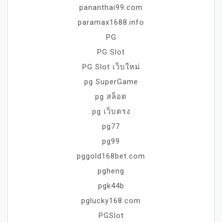
pananthai99.com
paramax1688.info
PG
PG Slot
PG Slot เว็บใหม่
pg SuperGame
pg สล็อต
pg เว็บตรง
pg77
pg99
pggold168bet.com
pgheng
pgk44b
pglucky168.com
PGSlot