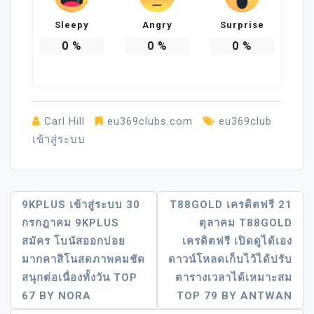
Sleepy
Angry
Surprise
0
%
0
%
0
%
Carl Hill
eu369clubs.com
eu369club
เข้าสู่ระบบ
แนะแนว
9KPLUS เข้าสู่ระบบ 30
T88GOLD เครดิตฟรี 21
กรกฎาคม 9KPLUS
ตุลาคม T88GOLD
เรื่อง
สมัคร โบนัสออกบ่อย
เครดิตฟรี เปิดดูได้เอง
มากคาสิโนสดภาพคมชัด
ดาวน์โหลดเก็บไว้ได้ปรับ
สนุกต่อเนื่องทั้งวัน TOP
ตารางเวลาได้เหมาะสม
67 BY NORA
TOP 79 BY ANTWAN