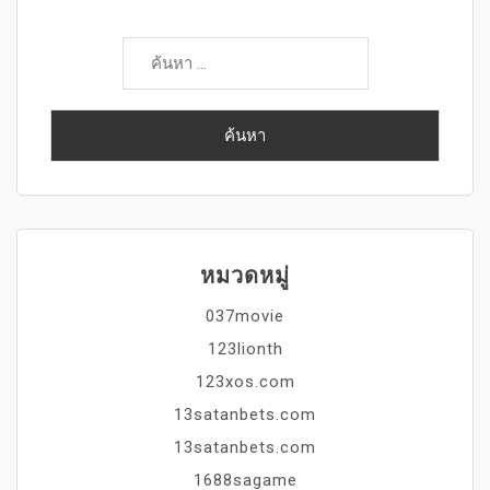
ค้นหา
สำหรับ:
หมวดหมู่
037movie
123lionth
123xos.com
13satanbets.com
13satanbets.com
1688sagame