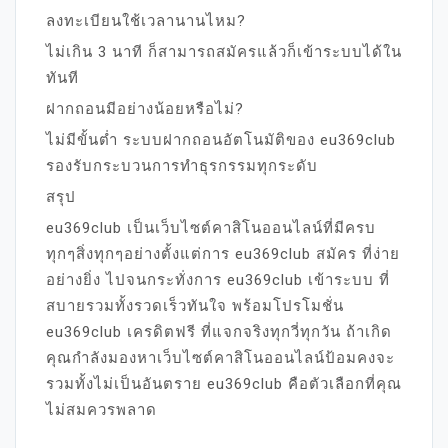
ลงทะเบียนใช้เวลานานไหม?
ไม่เกิน 3 นาที ก็สามารถสมัครแล้วก็เข้าระบบได้ใน
ทันที
ฝากถอนมีอย่างน้อยหรือไม่?
ไม่มีขั้นต่ำ ระบบฝากถอนอัตโนมัติของ eu369club
รองรับกระบวนการทำธุรกรรมทุกระดับ
สรุป
eu369club เป็นเว็บไซต์คาสิโนออนไลน์ที่มีครบ
ทุกๆสิ่งทุกๆอย่างตั้งแต่การ eu369club สมัคร ที่ง่าย
อย่างยิ่ง ไปจนกระทั่งการ eu369club เข้าระบบ ที่
สบายรวมทั้งรวดเร็วทันใจ พร้อมโปรโมชั่น
eu369club เครดิตฟรี ที่แจกจริงทุกวี่ทุกวัน ถ้าเกิด
คุณกำลังมองหาเว็บไซต์คาสิโนออนไลน์ป้อมคงจะ
รวมทั้งไม่เป็นอันตราย eu369club คือตัวเลือกที่คุณ
ไม่สมควรพลาด