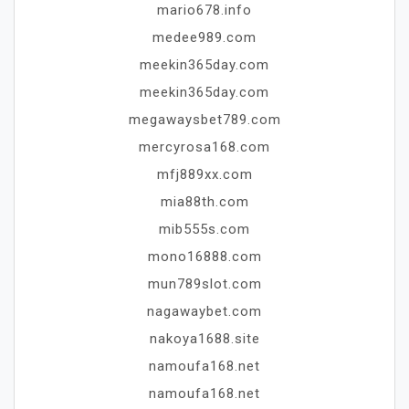
mario678.info
medee989.com
meekin365day.com
meekin365day.com
megawaysbet789.com
mercyrosa168.com
mfj889xx.com
mia88th.com
mib555s.com
mono16888.com
mun789slot.com
nagawaybet.com
nakoya1688.site
namoufa168.net
namoufa168.net