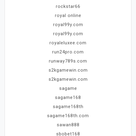
rockstar66
royal online
royal99y.com
royal99y.com
royaleluxee.com
run24pro.com
runway789s.com
s2kgamewin.com
s2kgamewin.com
sagame
sagame168
sagame168th
sagame168th.com
sawan888
sbobet168