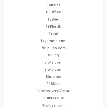
168slot
168สล็อต
188bet
188betth
1xbet
1xgameth.com
789pluss.com
888pg
8lots.com
8lots.com
8lots.me
918Kiss
918kiss ดาวน์โหลด
918kissauto
9kpluss.com