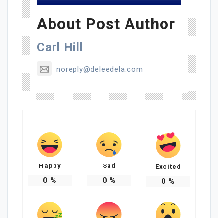
About Post Author
Carl Hill
noreply@deleedela.com
Happy
Sad
Excited
0
%
0
%
0
%