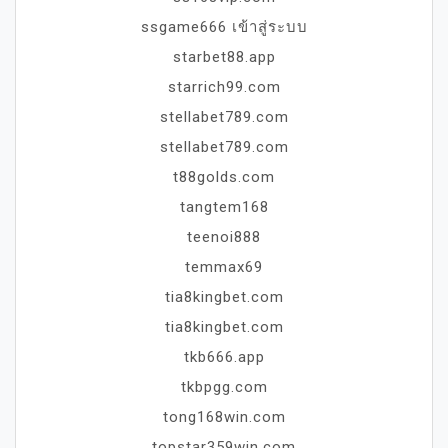
ssgame666 เข้าสู่ระบบ
starbet88.app
starrich99.com
stellabet789.com
stellabet789.com
t88golds.com
tangtem168
teenoi888
temmax69
tia8kingbet.com
tia8kingbet.com
tkb666.app
tkbpgg.com
tong168win.com
topstar359win.com