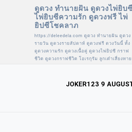
Skip
ดูดวง ทำนายฝัน ดูดวงไพ่ยิบซ
to
ไพ่ยิบซีความรัก ดูดวงฟรี ไพ่
content
ยิปซีโชคลาภ
https://deleedela.com ดูดวง ทํานายฝัน ดูดวง
รายวัน ดูดวงรายสัปดาห์ ดูดวงฟรี ดวงวันนี้ ทั้ง
ดูดวงความรัก ดูดวงเนื้อคู่ ดูดวงไพ่ยิปซี กราฟ
ชีวิต ดูดวงกราฟชีวิต โอเรกุรัม ลูกเต๋าเสี่ยงทาย
JOKER123 9 AUGUST