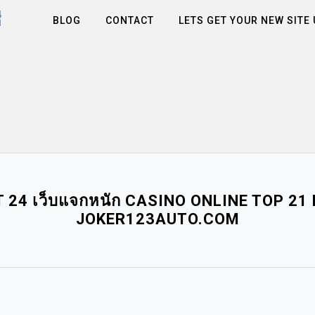
ี
BLOG
CONTACT
LETS GET YOUR NEW SITE 
 24 เว็บแจกหนัก CASINO ONLINE TOP 21
JOKER123AUTO.COM