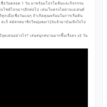
เชื่อวันตลอด 1 วัน มาพร้อมโปรโมชั่นและกิจกรรม
็บไซต์ไปๆมาๆอีกต่อไป เล่นเว็บตรงไม่ผ่านเอเย่นต์
ทุกเมื่อเชื่อวันแน่ๆ ถ้าเกิดคุณพร้อมในการเริ่มต้น
 ล่ะก็ สมัครสมาชิกใหม่joker123แล้วมาบันเทิงใจไป
จุดเด่นอย่างไร? เล่นสนุกสนานมากขึ้นเรื่อยๆ x2 วัน