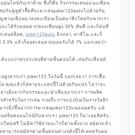
อนไลน์กับเราด้วย ซึ่งก็คือ กิจกรรมเสนอแนะเพื่อน
กับคู่หูตัวจี๊ดที่จะมาเล่นjoker123autoไปด้วยกัน
ญชวนเพื่อนมาลงทะเบียนเป็นสมาชิกใหม่กับพวกเรา
ุณจะได้รับยอดฝากของเพื่อนฝูง 30% ทันที และก็ต่อที่
ดเล่นสล็อต,
joker123auto
ยิงปลา, คาสิโน และก็
ด้ 0.3% แล้วก็ยอดเล่นหวยยอมรับได้ 7% บอกเลยว่า
้แบบง่ายๆประพฤติตามขั้นตอนได้ เล่นกับเพื่อนพ้
อนฝูงจากเรา joker123 ในวันนี้ บอกเลยว่า การเชื้อ
ั้น คุณแล้วก็สหายจะแฮปปี้ไปด้วยกันแน่ๆ ไม่ว่าจะ
ย่างยิ่งจากกิจกรรมแนะนำเพื่อนจากเรา การผลิต
รสำหรับในการเล่น รวมถึง การแบ่งปันเงินรางวัลอีก
นุกมากยิ่งขึ้นจากการมาเล่นjoker123แน่อนนครับ แม้
เล่นสล็อตออนไลน์กับพวกเรา joker123 ก็มาเลยสิครับ
ใหม่ฟรี ไม่มีค่าใช้จ่ายอะไรก็ตามทั้งปวง สมัครแล้ว
โดยสามารถสมัครตามขั้นตอนต่างๆดังนี้ได้เลยครับผม