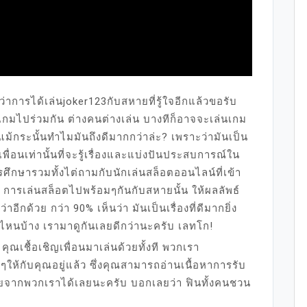
าการได้เล่นjoker123กับสหายที่รู้ใจอีกแล้วขอรับ
ล่นเกมไปร่วมกัน ต่างคนต่างเล่น บางทีก็อาจจะเล่นเกม
ๆ แม้กระนั้นทำไมมันถึงดีมากกว่าล่ะ? เพราะว่ามันเป็น
ื่อนเท่านั้นที่จะรู้เรื่องและแบ่งปันประสบการณ์ใน
ศึกษารวมทั้งไต่ถามกับนักเล่นสล็อตออนไลน์ที่เข้า
 การเล่นสล็อตไปพร้อมๆกันกับสหายนั้น ให้ผลลัพธ์
่าอีกด้วย กว่า 90% เห็นว่า มันเป็นเรื่องที่ดีมากยิ่ง
ไหนบ้าง เรามาดูกันเลยดีกว่านะครับ เลทโก!
คุณเชื้อเชิญเพื่อนมาเล่นด้วยทั้งที พวกเรา
ๆให้กับคุณอยู่แล้ว ซึ่งคุณสามารถอ่านเนื้อหาการรับ
ยจากพวกเราได้เลยนะครับ บอกเลยว่า ฟินทั้งคนชวน