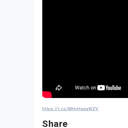
https://t.co/MHvHaqaWZV
Share