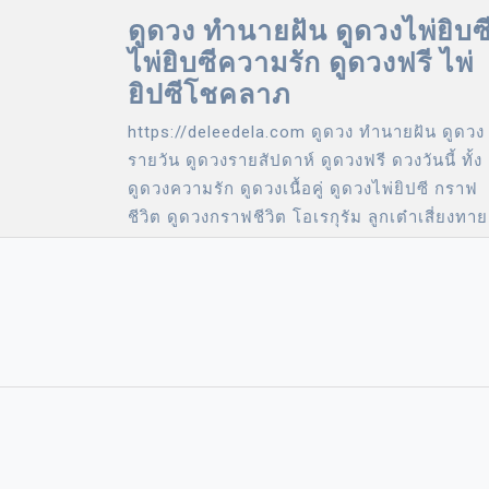
Skip
ดูดวง ทำนายฝัน ดูดวงไพ่ยิบซ
to
ไพ่ยิบซีความรัก ดูดวงฟรี ไพ่
content
ยิปซีโชคลาภ
https://deleedela.com ดูดวง ทํานายฝัน ดูดวง
รายวัน ดูดวงรายสัปดาห์ ดูดวงฟรี ดวงวันนี้ ทั้ง
ดูดวงความรัก ดูดวงเนื้อคู่ ดูดวงไพ่ยิปซี กราฟ
ชีวิต ดูดวงกราฟชีวิต โอเรกุรัม ลูกเต๋าเสี่ยงทาย