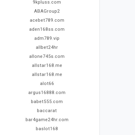
9kpluss.com
ABAGroup2
acebet789.com
aden168ss.com
adm789.vip
allbet24hr
allone745s.com
allstar168.me
allstar168.me
alot66
argus16888.com
babet555.com
baccarat
bar4game24hr.com
baslot168