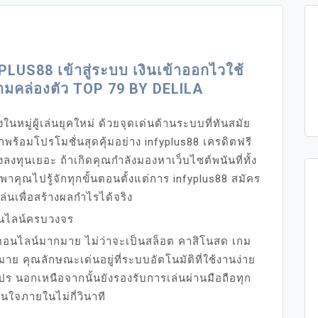
US88 เข้าสู่ระบบ เงินเข้าออกไวใช้
มคล่องตัว TOP 79 BY DELILA
นหมู่ผู้เล่นยุคใหม่ ด้วยจุดเด่นด้านระบบที่ทันสมัย
าพร้อมโปรโมชั่นสุดคุ้มอย่าง infyplus88 เครดิตฟรี
งลงทุนเยอะ ถ้าเกิดคุณกำลังมองหาเว็บไซต์พนันที่ทั้ง
าคุณไปรู้จักทุกขั้นตอนตั้งแต่การ infyplus88 สมัคร
นเพื่อสร้างผลกำไรได้จริง
นไลน์ครบวงจร
ออนไลน์มากมาย ไม่ว่าจะเป็นสล็อต คาสิโนสด เกม
าย คุณลักษณะเด่นอยู่ที่ระบบอัตโนมัติที่ใช้งานง่าย
โปร นอกเหนือจากนั้นยังรองรับการเล่นผ่านมือถือทุก
ใจภายในไม่กี่วินาที