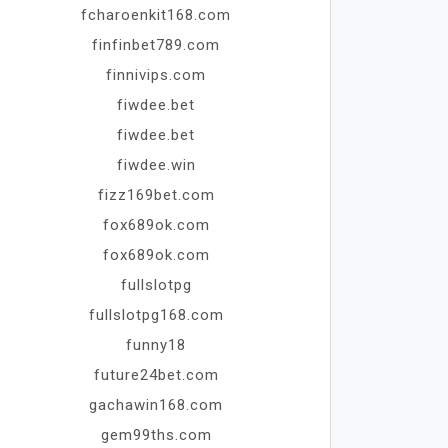
fcharoenkit168.com
finfinbet789.com
finnivips.com
fiwdee.bet
fiwdee.bet
fiwdee.win
fizz169bet.com
fox689ok.com
fox689ok.com
fullslotpg
fullslotpg168.com
funny18
future24bet.com
gachawin168.com
gem99ths.com