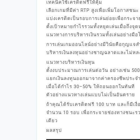
เทคนิคใช้เครดิตฟรีให้คุ้ม
เลือกเกมที่มีค่า RTP สูงเพื่อเพิ่มโอกาสชนะ
แบ่งเครดิตเป็นรอบการเล่นย่อยเพื่อกระจา
ตั้งเป้าหมายกำไรรวมทั้งหยุดเล่นเมื่อถึงจุ
แนวทางการบริหารเงินรวมทั้งเล่นอย่างมือ
การเล่นเกมออนไลน์อย่างมีวินัยคือกุญแจสำ
บริหารเงินลงทุนอย่างชาญฉลาดและไม่ห
แนวทางบริหารเงินทุน
ตั้งงบประมาณการเล่นต่อวัน อย่างเช่น 500
แยกเงินลงทุนออกมาจากค่าครองชีพประจ
เมื่อได้กำไร 30–50% ให้ถอนออกในทันที
ตัวอย่างแนวทางเล่นแบบไม่เป็นอันตราย
ถ้าคุณได้รับเครดิตฟรี 100 บาท และก็มีเง
จำนวน 10 รอบ เพื่อกระจายช่องทางชนะรวมท
เดียว
ผลสรุป