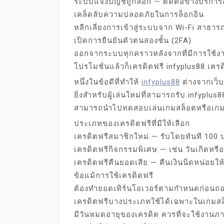
ระบบแจ้งบัญชีถูกล็อก — ติดต่อข้างบริการ
เคล็ดลับความปลอดภัยในการล็อกอิน
หลีกเลี่ยงการเข้าสู่ระบบจาก Wi-Fi สาธา
เปิดการยืนยันตัวตนสองชั้น (2FA)
ออกจากระบบทุกคราวหลังจากที่มีการใช้งา
โปรโมชั่นแล้วก็เครดิตฟรี infyplus88 เคร
หนึ่งในข้อดีที่ทำให้
infyplus88
ต่างจากเว็
ยิ่งสำหรับผู้เล่นใหม่ที่สามารถรับ infyplus
สามารถนำไปทดสอบเล่นเกมสล็อตหรือเกมอ
ประเภทของเครดิตฟรีที่มีให้เลือก
เครดิตฟรีสมาชิกใหม่ — รับโดยทันที 100 
เครดิตฟรีกิจกรรมพิเศษ — เช่น วันเกิดหร
เครดิตฟรีคืนยอดเสีย — คืนเงินนิดหน่อยให้
ข้อแม้การใช้เครดิตฟรี
ต้องทำยอดเทิร์นโอเวอร์ตามกำหนดก่อนถ
เครดิตฟรีบางประเภทใช้ได้เฉพาะในเกมสล็
มีวันหมดอายุของเครดิต ควรที่จะใช้งาน