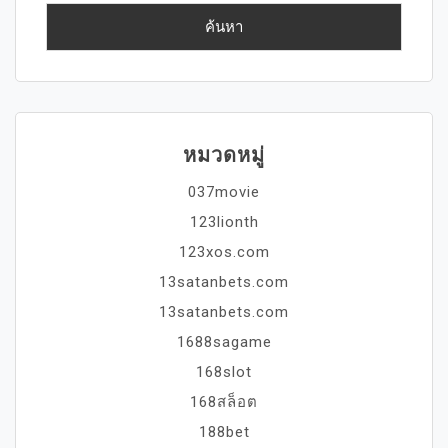
หมวดหมู่
037movie
123lionth
123xos.com
13satanbets.com
13satanbets.com
1688sagame
168slot
168สล็อต
188bet