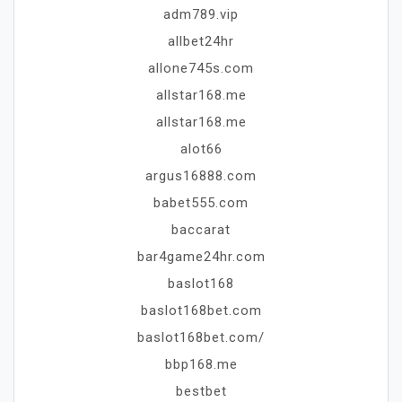
adm789.vip
allbet24hr
allone745s.com
allstar168.me
allstar168.me
alot66
argus16888.com
babet555.com
baccarat
bar4game24hr.com
baslot168
baslot168bet.com
baslot168bet.com/
bbp168.me
bestbet