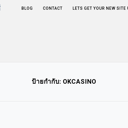
ี
BLOG
CONTACT
LETS GET YOUR NEW SITE 
ป้ายกำกับ:
OKCASINO