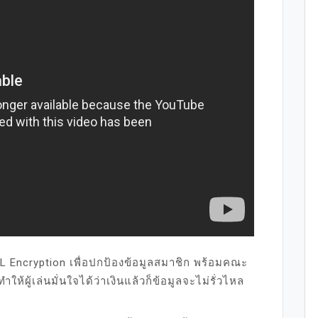
L Encryption เพื่อปกป้องข้อมูลสมาชิก พร้อมคณะ
้ผู้เล่นมั่นใจได้ว่าเงินแล้วก็ข้อมูลจะไม่รั่วไหล