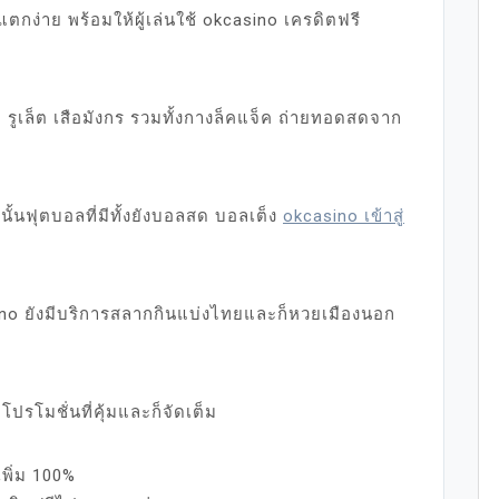
ตกง่าย พร้อมให้ผู้เล่นใช้ okcasino เครดิตฟรี
รูเล็ต เสือมังกร รวมทั้งกางล็คแจ็ค ถ่ายทอดสดจาก
นั้นฟุตบอลที่มีทั้งยังบอลสด บอลเต็ง
okcasino เข้าสู่
ino ยังมีบริการสลากกินแบ่งไทยและก็หวยเมืองนอก
อโปรโมชั่นที่คุ้มและก็จัดเต็ม
พิ่ม 100%