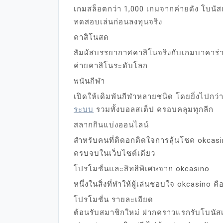
เกมสล็อตกว่า 1,000 เกมจากค่ายดัง โบนัสแ
ทดสอบเล่นก่อนลงทุนจริง
คาสิโนสด
สัมผัสบรรยากาศคาสิโนจริงกับเกมบาคาร่า 
ค่ายคาสิโนระดับโลก
พนันกีฬา
เปิดให้เดิมพันกีฬาหลายชนิด โดยยิ่งไปกว่า
ระบบ
รวมทั้งบอลสเต็ป ครอบคลุมทุกลีก
สลากกินแบ่งออนไลน์
สำหรับคนที่ติดอกติดใจการลุ้นโชค okcas
ครบจบในเว็บไซต์เดียว
โปรโมชั่นและสิทธิพิเศษจาก okcasino
หนึ่งในสิ่งที่ทำให้ผู้เล่นชอบใจ okcasino คื
โปรโมชั่น รายละเอียด
ต้อนรับสมาชิกใหม่ ฝากคราวแรกรับโบนัสเ