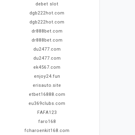
debet slot
dgb222hot.com
dgb222hot.com
dr888bet.com
dr888bet.com
du2477.com
du2477.com
ek4567.com
enjoy24.fun
erisauto.site
etbet16888.com
eu369clubs.com
FAFA123
faro168
fcharoenkit168.com