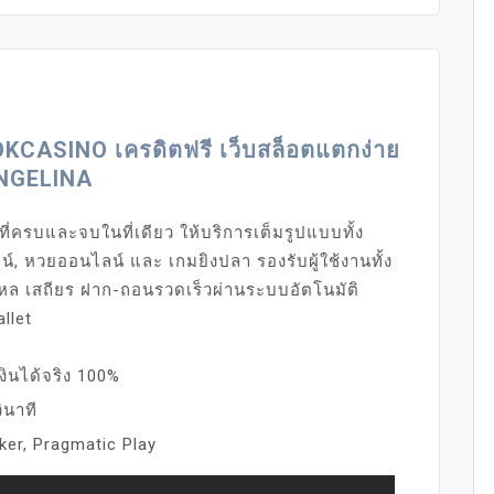
KCASINO เครดิตฟรี เว็บสล็อตแตกง่าย
ANGELINA
่ครบและจบในที่เดียว ให้บริการเต็มรูปแบบทั้ง
, หวยออนไลน์ และ เกมยิงปลา รองรับผู้ใช้งานทั้ง
ไหล เสถียร ฝาก-ถอนรวดเร็วผ่านระบบอัตโนมัติ
llet
งินได้จริง 100%
ินาที
ker, Pragmatic Play