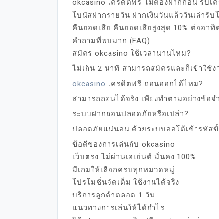
okcasino เครดิตฟรี ไม่ต้องฝากก่อน รับเ
โบนัสฝากรายวัน ฝากเงินวันแล้ววันเล่ารับโ
คืนยอดเสีย คืนยอดเสียสูงสุด 10% ต่ออาทิต
คำถามที่พบมาก (FAQ)
สมัคร okcasino ใช้เวลานานไหม?
ไม่เกิน 2 นาที สามารถสมัครและก็เข้าใช้งา
okcasino
เครดิตฟรี ถอนออกได้ไหม?
สามารถถอนได้จริง เพียงทำตามอย่างข้อจำ
ระบบฝากถอนปลอดภัยหรือเปล่า?
ปลอดภัยแน่นอน ด้วยระบบออโต้เข้ารหัสขั้
ข้อดีของการเล่นกับ okcasino
เว็บตรง ไม่ผ่านเอเย่นต์ มั่นคง 100%
มีเกมให้เลือกครบทุกหมวดหมู่
โปรโมชั่นจัดเต็ม ใช้งานได้จริง
บริการลูกค้าตลอด 1 วัน
แนวทางการเล่นให้ได้กำไร