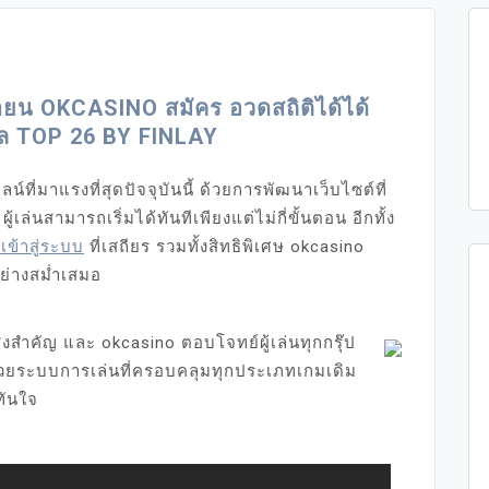
ายน OKCASINO สมัคร อวดสถิติได้ได้
ยล TOP 26 BY FINLAY
ี่มาแรงที่สุดปัจจุบันนี้ ด้วยการพัฒนาเว็บไซต์ที่
เล่นสามารถเริ่มได้ทันทีเพียงแต่ไม่กี่ขั้นตอน อีกทั้ง
เข้าสู่ระบบ
ที่เสถียร รวมทั้งสิทธิพิเศษ okcasino
อย่างสม่ำเสมอ
นสิ่งสำคัญ และ okcasino ตอบโจทย์ผู้เล่นทุกกรุ๊ป
 ด้วยระบบการเล่นที่ครอบคลุมทุกประเภทเกมเดิม
วทันใจ