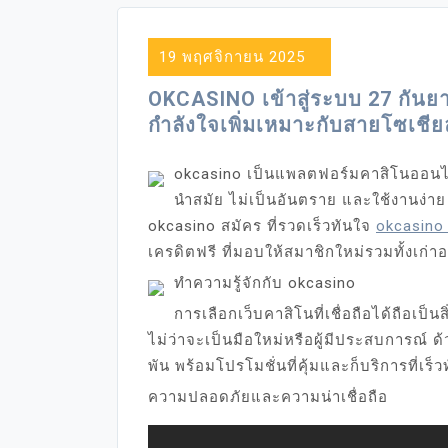
19 พฤศจิกายน 2025
OKCASINO เข้าสู่ระบบ 27 กันย
กำลังใจเพิ่มเหมาะกับสายโซเชี
okcasino เป็นแพลตฟอร์มคาสิโนออนไลน์ท
นำสมัย ไม่เป็นอันตราย และใช้งานง่าย ผู้
okcasino สมัคร ที่รวดเร็วทันใจ
okcasino 
เครดิตฟรี ที่มอบให้สมาชิกใหม่รวมทั้งเก่า
ทำความรู้จักกับ okcasino
การเลือกเว็บคาสิโนที่เชื่อถือได้ถือเป็
ไม่ว่าจะเป็นมือใหม่หรือผู้มีประสบการณ์
พัน พร้อมโปรโมชั่นที่คุ้มและก็บริการที่เร็
ความปลอดภัยและความน่าเชื่อถือ