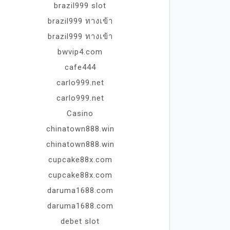
brazil999 slot
brazil999 ทางเข้า
brazil999 ทางเข้า
bwvip4.com
cafe444
carlo999.net
carlo999.net
Casino
chinatown888.win
chinatown888.win
cupcake88x.com
cupcake88x.com
daruma1688.com
daruma1688.com
debet slot