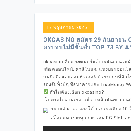
17 พฤษภาคม 2025
OKCASINO สมัคร 29 กันยายน O
ครบจบไม่มีขั้นต่ำ TOP 73 BY 
okcasino คือแพลตฟอร์มเว็บพนันออนไลน์ที
สล็อตออนไลน์, คาสิโนสด, แทงบอลออนไลน์
บนมือถือและคอมพิวเตอร์ ด้วยระบบที่ลื่น
รองรับทั้งบัญชีธนาคารและ TrueMoney Wa
ทำไมต้องเลือก okcasino?
เว็บตรงไม่ผ่านเอเย่นต์ การเงินมั่นคง ถอนเ
ระบบฝาก-ถอนออโต้ รวดเร็วเพียง 10 ว
สล็อตแตกง่ายทุกค่าย เช่น PG Slot, Jo