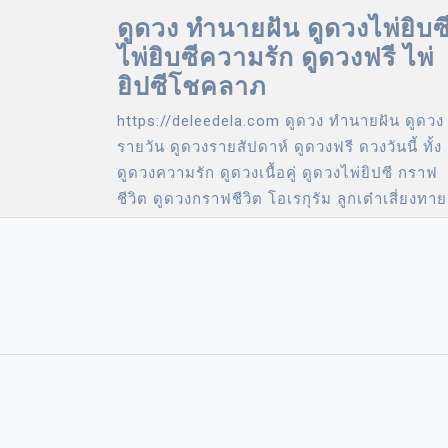
Skip
ดูดวง ทำนายฝัน ดูดวงไพ่ยิบซ
to
ไพ่ยิบซีความรัก ดูดวงฟรี ไพ่
content
ยิปซีโชคลาภ
https://deleedela.com ดูดวง ทํานายฝัน ดูดวง
รายวัน ดูดวงรายสัปดาห์ ดูดวงฟรี ดวงวันนี้ ทั้ง
ดูดวงความรัก ดูดวงเนื้อคู่ ดูดวงไพ่ยิปซี กราฟ
ชีวิต ดูดวงกราฟชีวิต โอเรกุรัม ลูกเต๋าเสี่ยงทาย