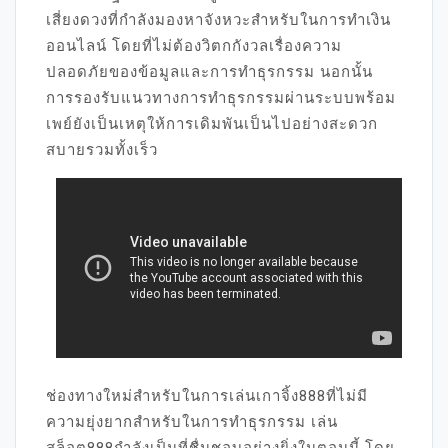
เสี่ยงดวงที่กำลังมองหาจังหวะสำหรับในการทำเงิน
ออนไลน์ โดยที่ไม่ต้องวิตกกังวลเรื่องความ
ปลอดภัยของข้อมูลและการทำธุรกรรม นอกนั้น
การรองรับแนวทางการทำธุรกรรมผ่านระบบพร้อม
เพย์ยังเป็นเหตุให้การเดิมพันเป็นไปอย่างสะดวก
สบายรวมทั้งเร็ว
ช่องทางใหม่สำหรับในการเล่นเกาจิ้ง888ที่ไม่มี
ความยุ่งยากสำหรับในการทำธุรกรรม เล่น
สล็อต888กำลังเป็นที่ชื่นชอบอย่างยิ่งในตอนนี้ โดย