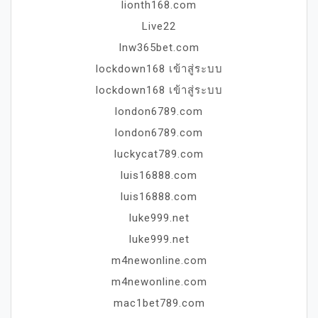
lionth168.com
Live22
lnw365bet.com
lockdown168 เข้าสู่ระบบ
lockdown168 เข้าสู่ระบบ
london6789.com
london6789.com
luckycat789.com
luis16888.com
luis16888.com
luke999.net
luke999.net
m4newonline.com
m4newonline.com
mac1bet789.com