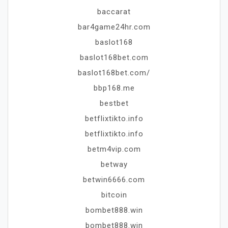
baccarat
bar4game24hr.com
baslot168
baslot168bet.com
baslot168bet.com/
bbp168.me
bestbet
betflixtikto.info
betflixtikto.info
betm4vip.com
betway
betwin6666.com
bitcoin
bombet888.win
bombet888.win