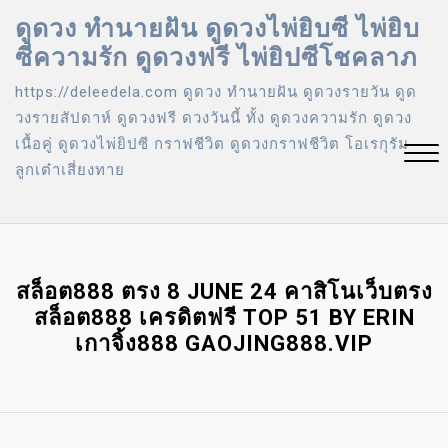
Skip
ดูดวง ทำนายฝัน ดูดวงไพ่ยิบซี ไพ่ยิบ
to
ซีความรัก ดูดวงฟรี ไพ่ยิปซีโชคลาภ
content
https://deleedela.com ดูดวง ทํานายฝัน ดูดวงรายวัน ดูด
วงรายสัปดาห์ ดูดวงฟรี ดวงวันนี้ ทั้ง ดูดวงความรัก ดูดวง
เนื้อคู่ ดูดวงไพ่ยิปซี กราฟชีวิต ดูดวงกราฟชีวิต โอเรกุรัม
ลูกเต๋าเสี่ยงทาย
Close
Menu
สล็อต888 ตรง 8 JUNE 24 คาสิโนเว็บตรง
สล็อต888 เครดิตฟรี TOP 51 BY ERIN
เกาจิ้ง888 GAOJING888.VIP