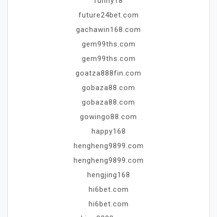
funny18
future24bet.com
gachawin168.com
gem99ths.com
gem99ths.com
goatza888fin.com
gobaza88.com
gobaza88.com
gowingo88.com
happy168
hengheng9899.com
hengheng9899.com
hengjing168
hi6bet.com
hi6bet.com