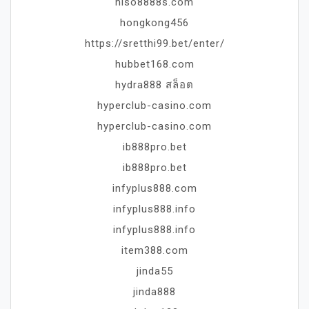
hiso8888s.com
hongkong456
https://sretthi99.bet/enter/
hubbet168.com
hydra888 สล็อต
hyperclub-casino.com
hyperclub-casino.com
ib888pro.bet
ib888pro.bet
infyplus888.com
infyplus888.info
infyplus888.info
item388.com
jinda55
jinda888