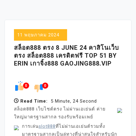
11 พฤษภาคม 2024
สล็อต888 ตรง 8 JUNE 24 คาสิโนเว็บ
ตรง สล็อต888 เครดิตฟรี TOP 51 BY
ERIN เกาจิ้ง888 GAOJING888.VIP
0
0
Read Time:
5 Minute, 24 Second
สล็อต888 เว็บไซต์ตรง ไม่ผ่านเอเย่นต์ ค่าย
ใหญ่มาตรฐานสากล รองรับพร้อมเพย์
การเล่น
slot888
ที่ไม่ผ่านเอเย่นต์รวมทั้ง
มาตรฐานสากลเป็นลู่ทางที่น่าสนใจสำหรับนัก