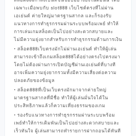
เฉพาะเมื่อพบกับ slot888 เว็บไซต์ตรงที่ไม่ผ่าน
เอเย่นต์ ค่ายใหญ่มาตรฐานสากล และก็รองรับ
แนวทางการทำธุรกรรมผ่านระบบพร้อมเพย์ ทำให้
การเล่นเกมสล็อตเป็นไปอย่างสะดวกสบายและ
ไม่มีความยุ่งยากสำหรับการทำธุรกรรมด้านการเงิน
• สล็อต888เว็บตรงมักไม่ผ่านเอเย่นต์ ทำให้ผู้เล่น
สามารถเข้าถึงเกมสล็อต888ได้อย่างตรงไปตรงมา
โดยไม่ต้องผ่านการเปิดบัญชีผ่านเอเย่นต์ที่บางที
อาจเพิ่มความยุ่งยากรวมทั้งมีความเสี่ยงต่อความ
ปลอดภัยของข้อมูล
• สล็อต888ที่เป็นเว็บตรงมักมาจากค่ายใหญ่
มาตรฐานสากลที่มีชื่อ ทำให้ผู้เล่นมั่นใจได้ใน
ประสิทธิภาพแล้วก็ความเที่ยงธรรมของเกม
• รองรับแนวทางการทำธุรกรรมผ่านระบบพร้อม
เพย์ทำให้การเดิมพันเป็นไปอย่างสะดวกสบายและ
เร็วทันใจ ผู้เล่นสามารถทำรายการฝากถอนได้ทันที