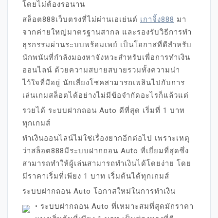
โดยไม่ต้องรอนาน
สล็อต888เว็บตรงที่ไม่ผ่านเอเย่นต์
เกาจิ้ง888
มา
จากค่ายใหญ่มาตรฐานสากล และรองรับวิธีการทำ
ธุรกรรมผ่านระบบพร้อมเพย์ เป็นโอกาสที่ดีสำหรับ
นักพนันที่กำลังมองหาจังหวะสำหรับเพื่อการทำเงิน
ออนไลน์ ด้วยความสบายสบายรวมทั้งความน่า
ไว้ใจที่มีอยู่ นักเสี่ยงโชคสามารถเพลินไปกับการ
เล่นเกมสล็อตได้อย่างไม่มีข้อจำกัดอะไรก็แล้วแต่
รวยได้ ระบบฝากถอน Auto ดีที่สุด เริ่มที่ 1 บาท
ทุกเกมส์
ทำเงินออนไลน์ไม่ใช่เรื่องยากอีกต่อไป เพราะเหตุ
ว่าสล็อต888มีระบบฝากถอน Auto ที่เยี่ยมที่สุดซึ่ง
สามารถทำให้ผู้เล่นสามารถทำเงินได้โดยง่าย โดย
มีราคาเริ่มที่เพียง 1 บาท เริ่มต้นได้ทุกเกมส์
ระบบฝากถอน Auto โอกาสใหม่ในการทำเงิน
• ระบบฝากถอน Auto ที่เหมาะสมที่สุดมักราคา