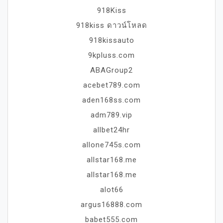
918Kiss
918kiss ดาวน์โหลด
918kissauto
9kpluss.com
ABAGroup2
acebet789.com
aden168ss.com
adm789.vip
allbet24hr
allone745s.com
allstar168.me
allstar168.me
alot66
argus16888.com
babet555.com