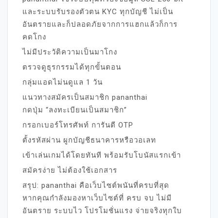
และระบบรับรองตัวตน KYC ทุกบัญชี ไม่เป็น
อันตรายและก็ปลอดภัยจากการแฮกแล้วก็การ
คดโกง
ไม่มีประวัติความเป็นมาโกง
ตรวจดูธุรกรรมได้ทุกขั้นตอน
กลุ่มแอดไม่นดูแล 1 วัน
แนวทางสมัครเป็นสมาชิก pananthai
กดปุ่ม “ลงทะเบียนเป็นสมาชิก”
กรอกเบอร์โทรศัพท์ การันตี OTP
ตั้งรหัสผ่าน ผูกบัญชีธนาคารหรือวอเลท
เข้าเล่นเกมได้โดยทันที พร้อมรับโบนัสแรกเข้า
สมัครง่าย ไม่ต้องใช้เอกสาร
สรุป: pananthai คือเว็บไซต์พนันที่ครบที่สุด
หากคุณกำลังมองหาเว็บไซต์ที่ ครบ จบ ไม่มี
อันตราย ระบบไว โปรโมชั่นแรง จ่ายจริงทุกใบ