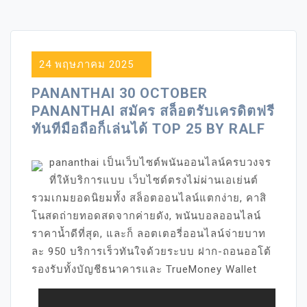
24 พฤษภาคม 2025
PANANTHAI 30 OCTOBER
PANANTHAI สมัคร สล็อตรับเครดิตฟรี
ทันทีมือถือก็เล่นได้ TOP 25 BY RALF
pananthai เป็นเว็บไซต์พนันออนไลน์ครบวงจร
ที่ให้บริการแบบ เว็บไซต์ตรงไม่ผ่านเอเย่นต์
รวมเกมยอดนิยมทั้ง สล็อตออนไลน์แตกง่าย, คาสิ
โนสดถ่ายทอดสดจากค่ายดัง, พนันบอลออนไลน์
ราคาน้ำดีที่สุด, และก็ ลอตเตอรี่ออนไลน์จ่ายบาท
ละ 950 บริการเร็วทันใจด้วยระบบ ฝาก-ถอนออโต้
รองรับทั้งบัญชีธนาคารและ TrueMoney Wallet