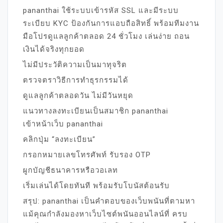
pananthai ใช้ระบบเข้ารหัส SSL และมีระบบ
ระเบียบ KYC ป้องกันการแอบถือสิทธิ์ พร้อมทีมงาน
มือโปรดูแลลูกค้าตลอด 24 ชั่วโมง เล่นง่าย ถอน
เงินได้จริงทุกยอด
ไม่มีประวัติความเป็นมาทุจริต
ตรวจตราวิธีการทำธุรกรรมได้
ดูแลลูกค้าตลอดวัน ไม่มีวันหยุด
แนวทางลงทะเบียนเป็นสมาชิก pananthai
เข้าหน้าเว็บ pananthai
คลิกปุ่ม “ลงทะเบียน”
กรอกหมายเลขโทรศัพท์ รับรอง OTP
ผูกบัญชีธนาคารหรือวอเลท
เริ่มเล่นได้โดยทันที พร้อมรับโบนัสต้อนรับ
สรุป: pananthai เป็นคำตอบของเว็บพนันที่ตามหา
แม้คุณกำลังมองหาเว็บไซต์พนันออนไลน์ที่ ครบ