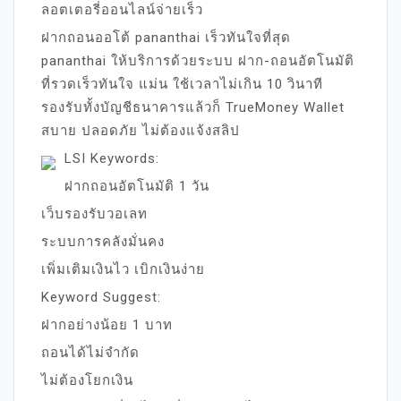
ลอตเตอรี่ออนไลน์จ่ายเร็ว
ฝากถอนออโต้ pananthai เร็วทันใจที่สุด
pananthai ให้บริการด้วยระบบ ฝาก-ถอนอัตโนมัติ
ที่รวดเร็วทันใจ แม่น ใช้เวลาไม่เกิน 10 วินาที
รองรับทั้งบัญชีธนาคารแล้วก็ TrueMoney Wallet
สบาย ปลอดภัย ไม่ต้องแจ้งสลิป
LSI Keywords:
ฝากถอนอัตโนมัติ 1 วัน
เว็บรองรับวอเลท
ระบบการคลังมั่นคง
เพิ่มเติมเงินไว เบิกเงินง่าย
Keyword Suggest:
ฝากอย่างน้อย 1 บาท
ถอนได้ไม่จำกัด
ไม่ต้องโยกเงิน