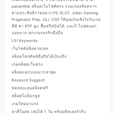
pananthai สล็อตเว็บไซต์ตรง รวมเกมสล็อตจาก
ค่ายประสิทธิภาพอย่าง PG SLOT, Joker Gaming,
Pragmatic Play, JILI, CQ9 ให้คุณบันเทิงใจกับเกม
ที่มี ค่า RTP สูง, ซื้อฟรีสปินได้, และก็ โบนัสแตก
บ่อยมาก ทุกเกมรองรับมือถือ
LSI Keywords:
เว็บไซต์สล็อตวอเลท
สล็อตโทรศัพท์มือถือได้เงินจริง
เกมสล็อตเว็บตรง
สล็อตแตกบ่อยมากล่าสุด
Keyword Suggest:
ทดสอบเล่นสล็อตฟรี
สล็อตไม่ล็อกยูส
เกมใหม่มาแรง
คาสิโนสด เล่นได้ 1 วัน พร้อมดีลเลอร์จริง