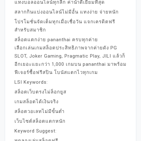
แทงบอลออนไลน์ทุกลีก ค่าน้ำดีเยี่ยมที่สุด
สลากกินแบ่งออนไลน์ไม่มีอั้น แทงง่าย จ่ายหนัก
โปรโมชั่นจัดเต็มทุกเมื่อเชื่อวัน แจกเครดิตฟรี
สำหรับสมาชิก
สล็อตแตกง่าย pananthai ครบทุกค่าย
เลือกเล่นเกมสล็อตประสิทธิภาพจากค่ายดัง PG
SLOT, Joker Gaming, Pragmatic Play, JILI แล้วก็
อีกเยอะแยะกว่า 1,000 เกมบน pananthai มาพร้อม
ฟีเจอร์ซื้อฟรีสปิน โบนัสแตกไวทุกเกม
LSI Keywords:
สล็อตเว็บตรงไม่ล็อกยูส
เกมสล็อตได้เงินจริง
สล็อตวอเลทไม่มีขั้นต่ำ
เว็บไซต์สล็อตแตกหนัก
Keyword Suggest:
ทดลองเล่นสล็อตฟรี