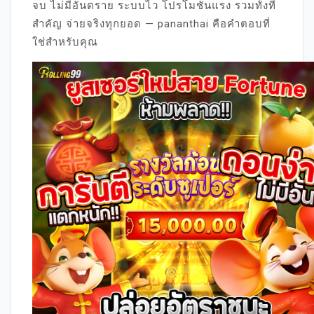
จบ ไม่มีอันตราย ระบบไว โปรโมชั่นแรง รวมทั้งที่
สำคัญ จ่ายจริงทุกยอด — pananthai คือคำตอบที่
ใช่สำหรับคุณ