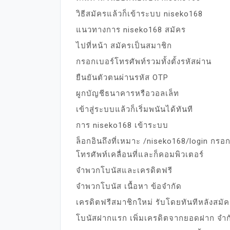
วิธีสมัครแล้วก็เข้าระบบ niseko168
แนวทางการ niseko168 สมัคร
ไปที่หน้า สมัครเป็นสมาชิก
กรอกเบอร์โทรศัพท์รวมทั้งตั้งรหัสผ่าน
ยืนยันตัวตนผ่านรหัส OTP
ผูกบัญชีธนาคารหรือวอลเล็ท
เข้าสู่ระบบแล้วก็เริ่มพนันได้ทันที
การ niseko168 เข้าระบบ
ล็อกอินถึงที่เหมาะ /niseko168/login กรอก
โทรศัพท์เคลื่อนที่และก็คอมพิวเตอร์
จำพวกโบนัสและเครดิตฟรี
จำพวกโบนัส เนื้อหา ข้อจำกัด
เครดิตฟรีสมาชิกใหม่ รับโดยทันทีหลังสมัค
โบนัสฝากแรก เพิ่มเครดิตจากยอดฝาก จำกัด