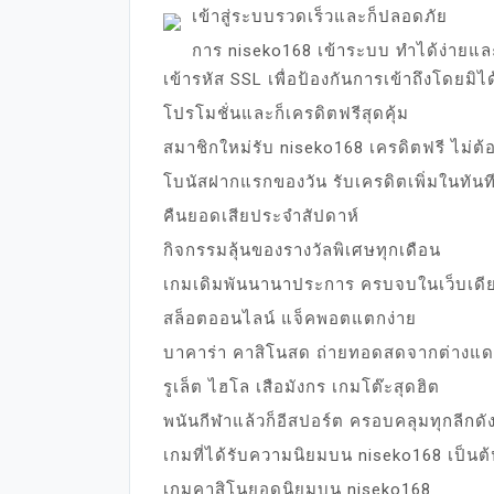
เข้าสู่ระบบรวดเร็วและก็ปลอดภัย
การ niseko168 เข้าระบบ ทำได้ง่ายแล
เข้ารหัส SSL เพื่อป้องกันการเข้าถึงโดยมิไ
โปรโมชั่นและก็เครดิตฟรีสุดคุ้ม
สมาชิกใหม่รับ niseko168 เครดิตฟรี ไม่ต
โบนัสฝากแรกของวัน รับเครดิตเพิ่มในทันท
คืนยอดเสียประจำสัปดาห์
กิจกรรมลุ้นของรางวัลพิเศษทุกเดือน
เกมเดิมพันนานาประการ ครบจบในเว็บเดี
สล็อตออนไลน์ แจ็คพอตแตกง่าย
บาคาร่า คาสิโนสด ถ่ายทอดสดจากต่างแ
รูเล็ต ไฮโล เสือมังกร เกมโต๊ะสุดฮิต
พนันกีฬาแล้วก็อีสปอร์ต ครอบคลุมทุกลีกดั
เกมที่ได้รับความนิยมบน niseko168 เป็นต้
เกมคาสิโนยอดนิยมบน niseko168