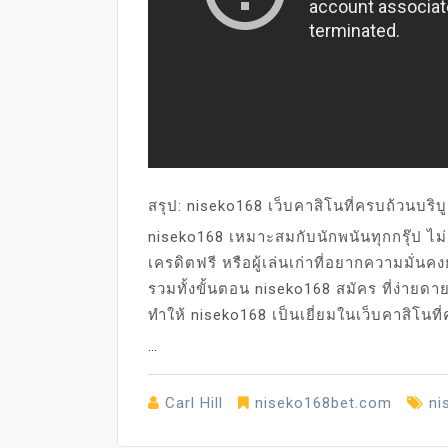
สรุป: niseko168 เว็บคาสิโนที่ครบถ้วนบริบูรณ
niseko168 เหมาะสมกับนักพนันทุกกรุ๊ป ไม่
เครดิตฟรี หรือผู้เล่นเก่าที่อยากความมั่นค
รวมทั้งขั้นตอน niseko168 สมัคร ที่ง่ายด
ทำให้ niseko168 เป็นเยี่ยมในเว็บคาสิโน
…
Carl Hill
niseko168bet.com
ni