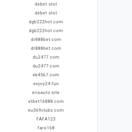
debet slot
debet slot
dgb222hot.com
dgb222hot.com
dr888bet.com
dr888bet.com
du2477.com
du2477.com
ek4567.com
enjoy24.fun
erisauto.site
etbet16888.com
eu369clubs.com
FAFA123
faro168