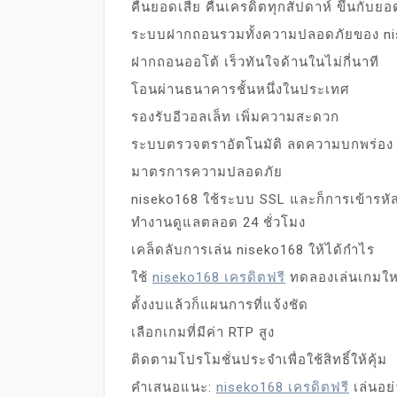
คืนยอดเสีย คืนเครดิตทุกสัปดาห์ ขึ้นกับยอด
ระบบฝากถอนรวมทั้งความปลอดภัยของ ni
ฝากถอนออโต้ เร็วทันใจด้านในไม่กี่นาที
โอนผ่านธนาคารชั้นหนึ่งในประเทศ
รองรับอีวอลเล็ท เพิ่มความสะดวก
ระบบตรวจตราอัตโนมัติ ลดความบกพร่อง
มาตรการความปลอดภัย
niseko168 ใช้ระบบ SSL และก็การเข้ารหัสข
ทำงานดูแลตลอด 24 ชั่วโมง
เคล็ดลับการเล่น niseko168 ให้ได้กำไร
ใช้
niseko168 เครดิตฟรี
ทดลองเล่นเกมใหม
ตั้งงบแล้วก็แผนการที่แจ้งชัด
เลือกเกมที่มีค่า RTP สูง
ติดตามโปรโมชั่นประจำเพื่อใช้สิทธิ์ให้คุ้ม
คำเสนอแนะ:
niseko168 เครดิตฟรี
เล่นอย่