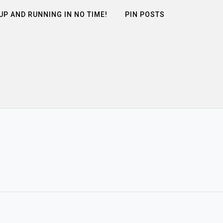
UP AND RUNNING IN NO TIME!
PIN POSTS