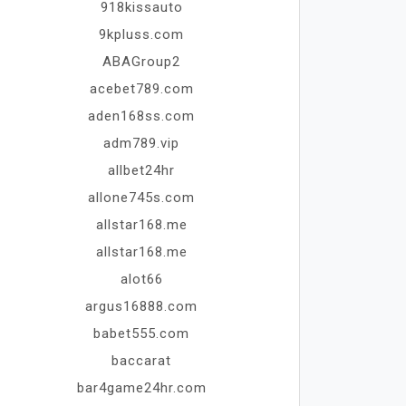
918kissauto
9kpluss.com
ABAGroup2
acebet789.com
aden168ss.com
adm789.vip
allbet24hr
allone745s.com
allstar168.me
allstar168.me
alot66
argus16888.com
babet555.com
baccarat
bar4game24hr.com