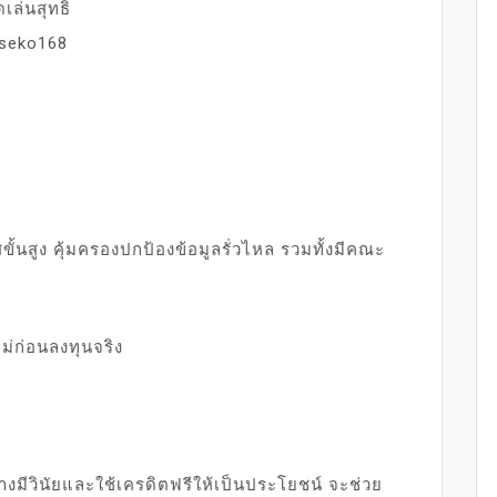
เล่นสุทธิ
seko168
ั้นสูง คุ้มครองปกป้องข้อมูลรั่วไหล รวมทั้งมีคณะ
่ก่อนลงทุนจริง
างมีวินัยและใช้เครดิตฟรีให้เป็นประโยชน์ จะช่วย