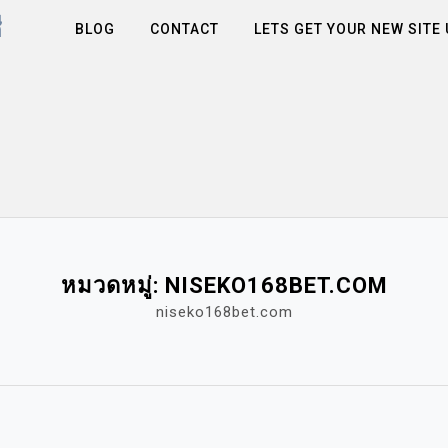
ี
BLOG
CONTACT
LETS GET YOUR NEW SITE 
หมวดหมู่:
NISEKO168BET.COM
niseko168bet.com