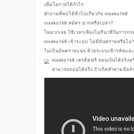
เพิ่มโอกาสได้กำไร
คำถามที่พบได้ทั่วไปเกี่ยวกับ niseko168
niseko168 สมัคร ยากหรือเปล่า?
ไม่ยากเลย ใช้เวลาเพียงไม่กี่นาทีในการกร
niseko168 เข้าระบบ ไม่มีอันตรายหรือไม่
ไม่เป็นอันตรายแน่ๆ ด้วยระบบเข้ารหัสแล
niseko168 เครดิตฟรี ถอนเงินได้จริงห
สามารถถอนได้จริง ถ้าเกิดทำตามข้อจ