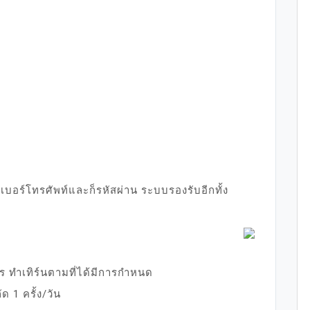
เบอร์โทรศัพท์และก็รหัสผ่าน ระบบรองรับอีกทั้ง
ร ทำเทิร์นตามที่ได้มีการกำหนด
 1 ครั้ง/วัน