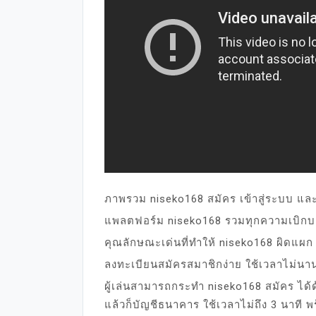
ภาพรวม niseko168 สมัคร เข้าสู่ระบบ และ
แพลตฟอร์ม niseko168 รวมทุกความเบิกบา
คุณลักษณะเด่นที่ทำให้ niseko168 ผิดแผก
ลงทะเบียนสมัครสมาชิกง่าย ใช้เวลาไม่นา
ผู้เล่นสามารถกระทำ niseko168 สมัคร ได้ด้
แล้วก็บัญชีธนาคาร ใช้เวลาไม่ถึง 3 นาที พร