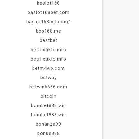
baslot168
baslot168bet.com
baslot168bet.com/
bbp168.me
bestbet
betflixtikto.info
betflixtikto.info
betm4vip.com
betway
betwin6666.com
bitcoin
bombet888.win
bombet888.win
bonanza99
bonus888