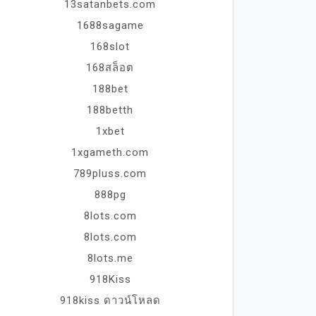
13satanbets.com
1688sagame
168slot
168สล็อต
188bet
188betth
1xbet
1xgameth.com
789pluss.com
888pg
8lots.com
8lots.com
8lots.me
918Kiss
918kiss ดาวน์โหลด