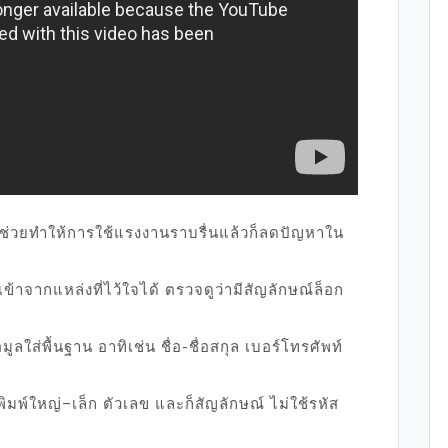
่ช่วยทำให้การใช้แรงงานราบรื่นแล้วก็ลดปัญหาใน
เข้าจากแหล่งที่ไว้ใจได้ ตรวจดูว่ามีสัญลักษณ์ล็อก
ลใส่พื้นฐาน อาทิเช่น ชื่อ-ชื่อสกุล เบอร์โทรศัพท์
ิมพ์ใหญ่–เล็ก ตัวเลข และก็สัญลักษณ์ ไม่ใช้รหัส