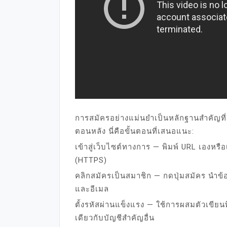
การสมัครอย่างแม่นยำเป็นหลักฐานสำคัญที
ตอนหลัง นี่คือขั้นตอนที่เสนอแนะ:
เข้าสู่เว็บไซต์ทางการ — พิมพ์ URL เองหรือ
(HTTPS)
คลิกสมัครเป็นสมาชิก — กดปุ่มสมัคร นำข้อมู
และอีเมล
ตั้งรหัสผ่านแข็งแรง — ใช้การผสมตัวเขียนพ
เดียวกับบัญชีสำคัญอื่น