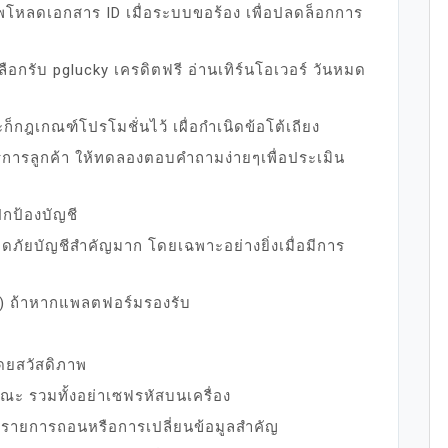
ัพโหลดเอกสาร ID เมื่อระบบขอร้อง เพื่อปลดล็อกการ
ือกรับ pglucky เครดิตฟรี อ่านเทิร์นโอเวอร์ วันหมด
็กฎเกณฑ์โปรโมชั่นไว้ เผื่อกำเนิดข้อโต้เถียง
บริการลูกค้า ให้ทดลองตอบคำถามง่ายๆเพื่อประเมิน
ปกป้องบัญชี
ัยบัญชีสำคัญมาก โดยเฉพาะอย่างยิ่งเมื่อมีการ
A) ถ้าหากแพลตฟอร์มรองรับ
โดยสวัสดิภาพ
ะ รวมทั้งอย่าเซฟรหัสบนเครื่อง
ับรายการถอนหรือการเปลี่ยนข้อมูลสำคัญ