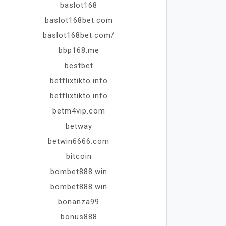
baslot168
baslot168bet.com
baslot168bet.com/
bbp168.me
bestbet
betflixtikto.info
betflixtikto.info
betm4vip.com
betway
betwin6666.com
bitcoin
bombet888.win
bombet888.win
bonanza99
bonus888