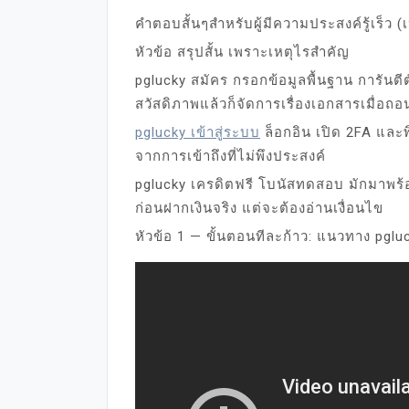
คำตอบสั้นๆสำหรับผู้มีความประสงค์รู้เร็ว 
หัวข้อ สรุปสั้น เพราะเหตุไรสำคัญ
pglucky สมัคร กรอกข้อมูลพื้นฐาน การันตีต
สวัสดิภาพแล้วก็จัดการเรื่องเอกสารเมื่อถอ
pglucky เข้าสู่ระบบ
ล็อกอิน เปิด 2FA และพ
จากการเข้าถึงที่ไม่พึงประสงค์
pglucky เครดิตฟรี โบนัสทดสอบ มักมาพร
ก่อนฝากเงินจริง แต่จะต้องอ่านเงื่อนไข
หัวข้อ 1 — ขั้นตอนทีละก้าว: แนวทาง pglu