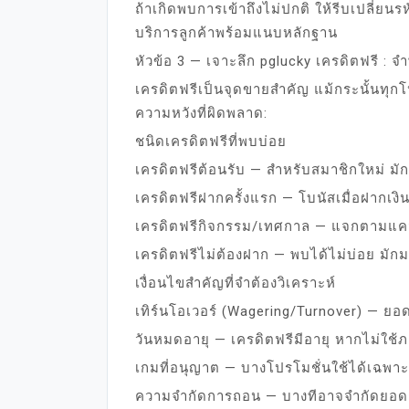
ถ้าเกิดพบการเข้าถึงไม่ปกติ ให้รีบเปลี่ยนร
บริการลูกค้าพร้อมแนบหลักฐาน
หัวข้อ 3 — เจาะลึก pglucky เครดิตฟรี : จ
เครดิตฟรีเป็นจุดขายสำคัญ แม้กระนั้นทุกโป
ความหวังที่ผิดพลาด:
ชนิดเครดิตฟรีที่พบบ่อย
เครดิตฟรีต้อนรับ — สำหรับสมาชิกใหม่ มักใ
เครดิตฟรีฝากครั้งแรก — โบนัสเมื่อฝากเงิน
เครดิตฟรีกิจกรรม/เทศกาล — แจกตามแ
เครดิตฟรีไม่ต้องฝาก — พบได้ไม่บ่อย มักม
เงื่อนไขสำคัญที่จำต้องวิเคราะห์
เทิร์นโอเวอร์ (Wagering/Turnover) — ยอ
วันหมดอายุ — เครดิตฟรีมีอายุ หากไม่ใช
เกมที่อนุญาต — บางโปรโมชั่นใช้ได้เฉพ
ความจำกัดการถอน — บางทีอาจจำกัดยอดถอ