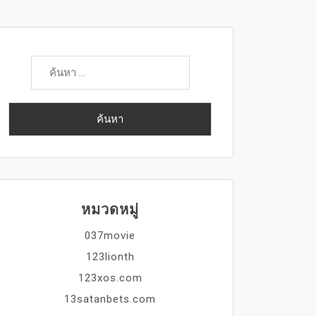
ค้นหา
สำหรับ:
หมวดหมู่
037movie
123lionth
123xos.com
13satanbets.com