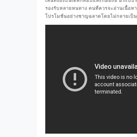
เล่นทั้งยังบนเดสก์ท็อปและก็มือถือ มีระบ
รองรับหลายหนทาง คนที่ควรจะอ่านเนื้อหา
โปรโมชั่นอย่างชาญฉลาดโดยไม่กลายเป็นเหย