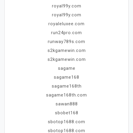
royal99y.com
royal99y.com
royaleluxee.com
run24pro.com
runway789s.com
s2kgamewin.com
s2kgamewin.com
sagame
sagame168
sagame168th
sagame168th.com
sawan888
sbobet168
sbotop1688.com
sbotop1688.com