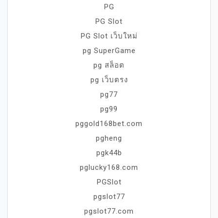
PG
PG Slot
PG Slot เว็บใหม่
pg SuperGame
pg สล็อต
pg เว็บตรง
pg77
pg99
pggold168bet.com
pgheng
pgk44b
pglucky168.com
PGSlot
pgslot77
pgslot77.com