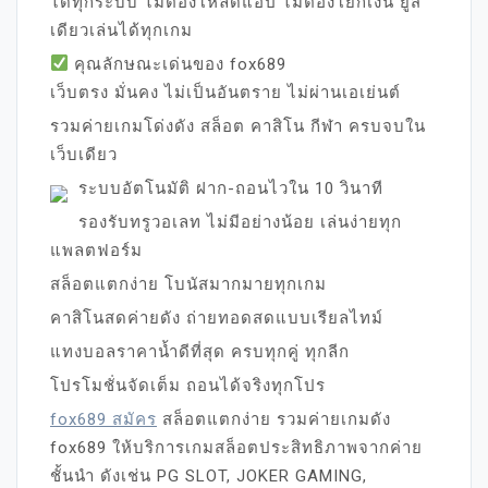
ได้ทุกระบบ ไม่ต้องโหลดแอป ไม่ต้องโยกเงิน ยูส
เดียวเล่นได้ทุกเกม
คุณลักษณะเด่นของ fox689
เว็บตรง มั่นคง ไม่เป็นอันตราย ไม่ผ่านเอเย่นต์
รวมค่ายเกมโด่งดัง สล็อต คาสิโน กีฬา ครบจบใน
เว็บเดียว
ระบบอัตโนมัติ ฝาก-ถอนไวใน 10 วินาที
รองรับทรูวอเลท ไม่มีอย่างน้อย เล่นง่ายทุก
แพลตฟอร์ม
สล็อตแตกง่าย โบนัสมากมายทุกเกม
คาสิโนสดค่ายดัง ถ่ายทอดสดแบบเรียลไทม์
แทงบอลราคาน้ำดีที่สุด ครบทุกคู่ ทุกลีก
โปรโมชั่นจัดเต็ม ถอนได้จริงทุกโปร
fox689 สมัคร
สล็อตแตกง่าย รวมค่ายเกมดัง
fox689 ให้บริการเกมสล็อตประสิทธิภาพจากค่าย
ชั้นนำ ดังเช่น PG SLOT, JOKER GAMING,