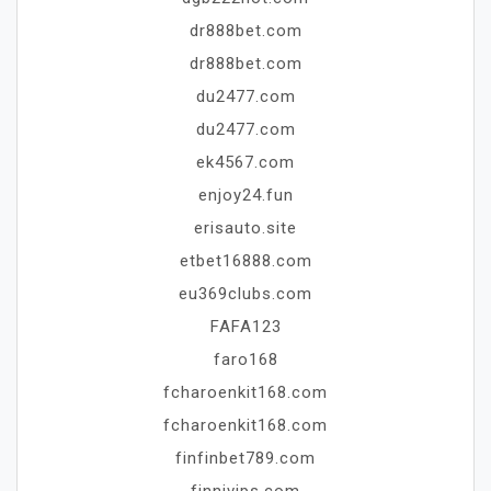
dr888bet.com
dr888bet.com
du2477.com
du2477.com
ek4567.com
enjoy24.fun
erisauto.site
etbet16888.com
eu369clubs.com
FAFA123
faro168
fcharoenkit168.com
fcharoenkit168.com
finfinbet789.com
finnivips.com