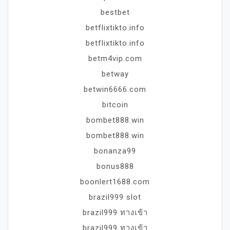
bestbet
betflixtikto.info
betflixtikto.info
betm4vip.com
betway
betwin6666.com
bitcoin
bombet888.win
bombet888.win
bonanza99
bonus888
boonlert1688.com
brazil999 slot
brazil999 ทางเข้า
brazil999 ทางเข้า