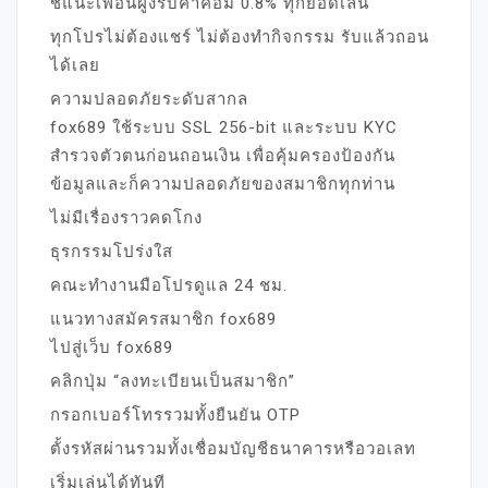
ชี้แนะเพื่อนฝูงรับค่าคอม 0.8% ทุกยอดเล่น
ทุกโปรไม่ต้องแชร์ ไม่ต้องทำกิจกรรม รับแล้วถอน
ได้เลย
ความปลอดภัยระดับสากล
fox689 ใช้ระบบ SSL 256-bit และระบบ KYC
สำรวจตัวตนก่อนถอนเงิน เพื่อคุ้มครองป้องกัน
ข้อมูลและก็ความปลอดภัยของสมาชิกทุกท่าน
ไม่มีเรื่องราวคดโกง
ธุรกรรมโปร่งใส
คณะทำงานมือโปรดูแล 24 ชม.
แนวทางสมัครสมาชิก fox689
ไปสู่เว็บ fox689
คลิกปุ่ม “ลงทะเบียนเป็นสมาชิก”
กรอกเบอร์โทรรวมทั้งยืนยัน OTP
ตั้งรหัสผ่านรวมทั้งเชื่อมบัญชีธนาคารหรือวอเลท
เริ่มเล่นได้ทันที