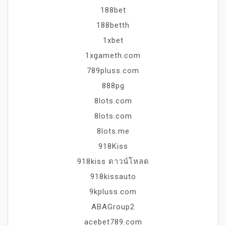
188bet
188betth
1xbet
1xgameth.com
789pluss.com
888pg
8lots.com
8lots.com
8lots.me
918Kiss
918kiss ดาวน์โหลด
918kissauto
9kpluss.com
ABAGroup2
acebet789.com