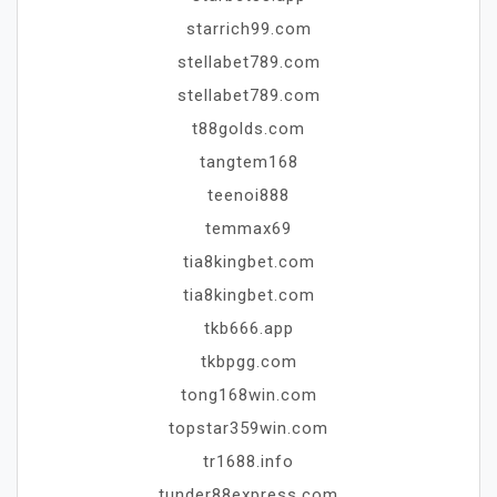
starrich99.com
stellabet789.com
stellabet789.com
t88golds.com
tangtem168
teenoi888
temmax69
tia8kingbet.com
tia8kingbet.com
tkb666.app
tkbpgg.com
tong168win.com
topstar359win.com
tr1688.info
tunder88express.com