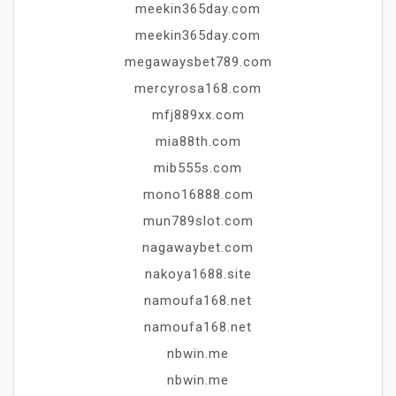
meekin365day.com
meekin365day.com
megawaysbet789.com
mercyrosa168.com
mfj889xx.com
mia88th.com
mib555s.com
mono16888.com
mun789slot.com
nagawaybet.com
nakoya1688.site
namoufa168.net
namoufa168.net
nbwin.me
nbwin.me