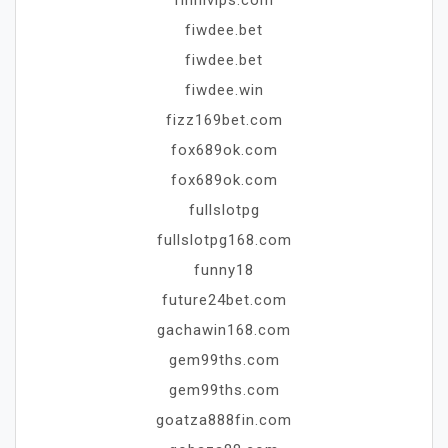
fiwdee.bet
fiwdee.bet
fiwdee.win
fizz169bet.com
fox689ok.com
fox689ok.com
fullslotpg
fullslotpg168.com
funny18
future24bet.com
gachawin168.com
gem99ths.com
gem99ths.com
goatza888fin.com