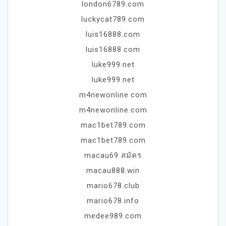
london6789.com
luckycat789.com
luis16888.com
luis16888.com
luke999.net
luke999.net
m4newonline.com
m4newonline.com
mac1bet789.com
mac1bet789.com
macau69 สมัคร
macau888.win
mario678.club
mario678.info
medee989.com