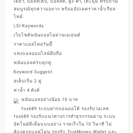
เดียว, บอลสเต็ป, บอลสด, สูง-ต่ำ, เตะมุม ครบถ้วน
สมบูรณ์ทุกความอยาก พร้อมอัปเดตราคาน้ำเรียล
ไทม์
LSI Keywords:
เว็บไซต์พนันบอลไม่ผ่านเอเย่นต์
ราคาบอลไหลวันนี้
แทงบอลออนไลน์มือถือ
พนันบอลครบทุกคู่
Keyword Suggest:
สเต็ปเริ่ม 2 คู่
ค่าน้ำ 4 ตังค์
พนันบอลอย่างน้อย 10 บาท
fox689 ระบบฝากถอนออโต้ รองรับวอเลท
fox689 รองรับแนวทางการทำธุรกรรมผ่าน ระบบ
อัตโนมัติเต็มแบบอย่าง รวดเร็วใน 10 วินาที ไม่
ต้องคอยแอดไม่น รองรับ TrueMoney Wallet และ