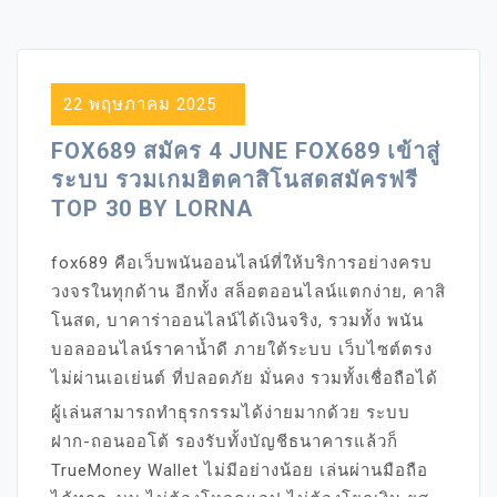
22 พฤษภาคม 2025
FOX689 สมัคร 4 JUNE FOX689 เข้าสู่
ระบบ รวมเกมฮิตคาสิโนสดสมัครฟรี
TOP 30 BY LORNA
fox689 คือเว็บพนันออนไลน์ที่ให้บริการอย่างครบ
วงจรในทุกด้าน อีกทั้ง สล็อตออนไลน์แตกง่าย, คาสิ
โนสด, บาคาร่าออนไลน์ได้เงินจริง, รวมทั้ง พนัน
บอลออนไลน์ราคาน้ำดี ภายใต้ระบบ เว็บไซต์ตรง
ไม่ผ่านเอเย่นต์ ที่ปลอดภัย มั่นคง รวมทั้งเชื่อถือได้
ผู้เล่นสามารถทำธุรกรรมได้ง่ายมากด้วย ระบบ
ฝาก-ถอนออโต้ รองรับทั้งบัญชีธนาคารแล้วก็
TrueMoney Wallet ไม่มีอย่างน้อย เล่นผ่านมือถือ