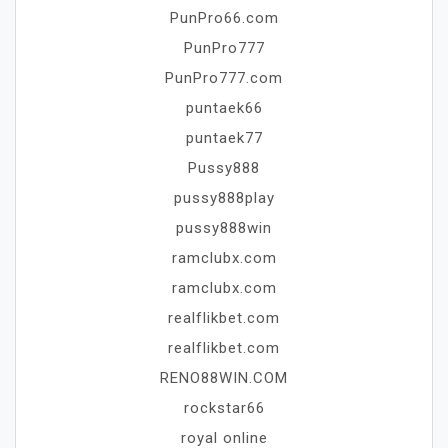
PunPro66.com
PunPro777
PunPro777.com
puntaek66
puntaek77
Pussy888
pussy888play
pussy888win
ramclubx.com
ramclubx.com
realflikbet.com
realflikbet.com
RENO88WIN.COM
rockstar66
royal online