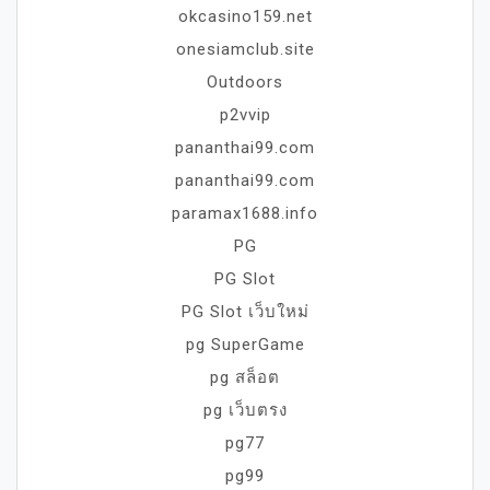
okcasino159.net
onesiamclub.site
Outdoors
p2vvip
pananthai99.com
pananthai99.com
paramax1688.info
PG
PG Slot
PG Slot เว็บใหม่
pg SuperGame
pg สล็อต
pg เว็บตรง
pg77
pg99