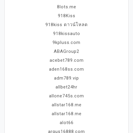
8lots.me
918Kiss
918kiss ดาวน์โหลด
918kissauto
9kpluss.com
ABAGroup2
acebet789.com
aden168ss.com
adm789.vip
allbet24hr
allone745s.com
allstar168.me
allstar168.me
alot66
argus16888.com