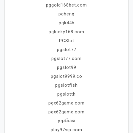
pggold168bet.com
pgheng
pgk44b
pglucky168.com
PGSlot
pgslot77
pgslot77.com
pgslot99
pgslot9999.co
pgslotfish
pgslotth
pgx62game.com
pgx62game.com
pgสล็อต
play97vip.com