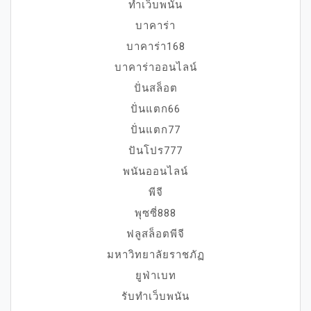
ทำเว็บพนัน
บาคาร่า
บาคาร่า168
บาคาร่าออนไลน์
ปั่นสล็อต
ปั่นแตก66
ปั่นแตก77
ปันโปร777
พนันออนไลน์
พีจี
พุซซี่888
ฟลูสล็อตพีจี
มหาวิทยาลัยราชภัฏ
ยูฟ่าเบท
รับทำเว็บพนัน