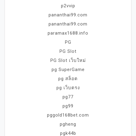
p2vvip
pananthai99.com
pananthai99.com
paramax1688.info
PG
PG Slot
PG Slot เว็บใหม่
pg SuperGame
pg สล็อต
pg เว็บตรง
pg77
pg99
pggold168bet.com
pgheng
pgk44b