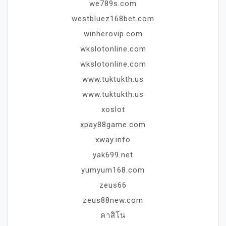
we789s.com
westbluez168bet.com
winherovip.com
wkslotonline.com
wkslotonline.com
www.tuktukth.us
www.tuktukth.us
xoslot
xpay88game.com
xway.info
yak699.net
yumyum168.com
zeus66
zeus88new.com
คาสิโน