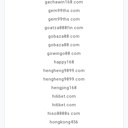
gachawin168.com
gem99ths.com
gem99ths.com
goatza888fin.com
gobaza88.com
gobaza88.com
gowingo88.com
happy168
hengheng9899.com
hengheng9899.com
hengjing168
hi6bet.com
hi6bet.com
hiso8888s.com
hongkong456