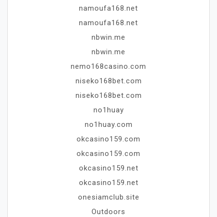
namoufa168.net
namoufa168.net
nbwin.me
nbwin.me
nemo168casino.com
niseko168bet.com
niseko168bet.com
no1huay
no1huay.com
okcasino159.com
okcasino159.com
okcasino159.net
okcasino159.net
onesiamclub.site
Outdoors