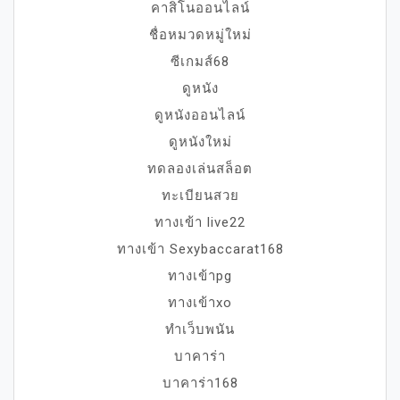
คาสิโนออนไลน์
ชื่อหมวดหมู่ใหม่
ซีเกมส์68
ดูหนัง
ดูหนังออนไลน์
ดูหนังใหม่
ทดลองเล่นสล็อต
ทะเบียนสวย
ทางเข้า live22
ทางเข้า Sexybaccarat168
ทางเข้าpg
ทางเข้าxo
ทำเว็บพนัน
บาคาร่า
บาคาร่า168