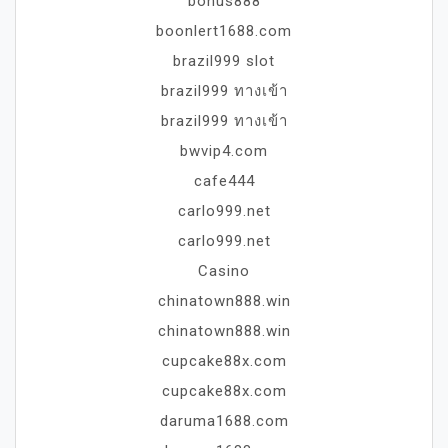
bonus888
boonlert1688.com
brazil999 slot
brazil999 ทางเข้า
brazil999 ทางเข้า
bwvip4.com
cafe444
carlo999.net
carlo999.net
Casino
chinatown888.win
chinatown888.win
cupcake88x.com
cupcake88x.com
daruma1688.com