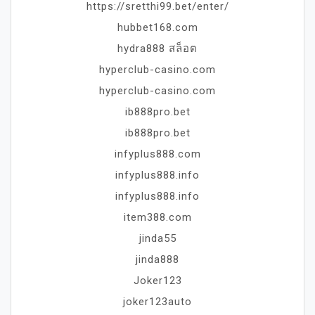
https://sretthi99.bet/enter/
hubbet168.com
hydra888 สล็อต
hyperclub-casino.com
hyperclub-casino.com
ib888pro.bet
ib888pro.bet
infyplus888.com
infyplus888.info
infyplus888.info
item388.com
jinda55
jinda888
Joker123
joker123auto