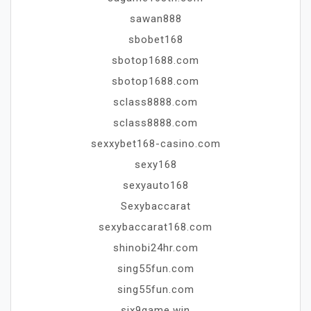
sawan888
sbobet168
sbotop1688.com
sbotop1688.com
sclass8888.com
sclass8888.com
sexxybet168-casino.com
sexy168
sexyauto168
Sexybaccarat
sexybaccarat168.com
shinobi24hr.com
sing55fun.com
sing55fun.com
six9game.win