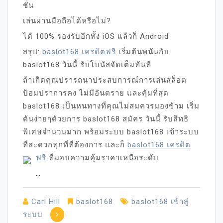
ชั่น
เล่นผ่านมือถือได้หรือไม่?
ได้ 100% รองรับอีกทั้ง iOS แล้วก็ Android
สรุป:
baslot168 เครดิตฟรี
เริ่มต้นพนันกับ
baslot168 วันนี้ รับโบนัสจัดเต็มทันที
ถ้าเกิดคุณปรารถนาประสบการณ์การเล่นสล็อต
ป้อมปราการคง ไม่มีอันตราย และคุ้มที่สุด
baslot168 เป็นหนทางที่คุณไม่สมควรมองข้าม เริ่ม
ต้นง่ายๆด้วยการ baslot168 สมัคร วันนี้ รับสิทธิ
พิเศษจำนวนมาก พร้อมระบบ baslot168 เข้าระบบ
ที่สะดวกทุกที่ที่ต้องการ และก็
baslot168 เครดิต
ฟรี
ที่มอบความคุ้มราคาเหนือระดับ
…
Carl Hill
baslot168
baslot168 เข้าสู่
ระบบ