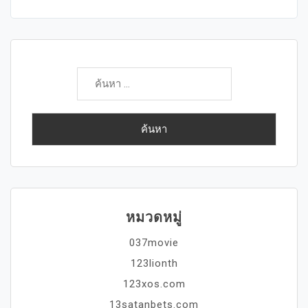
ค้นหา
สำหรับ:
หมวดหมู่
037movie
123lionth
123xos.com
13satanbets.com