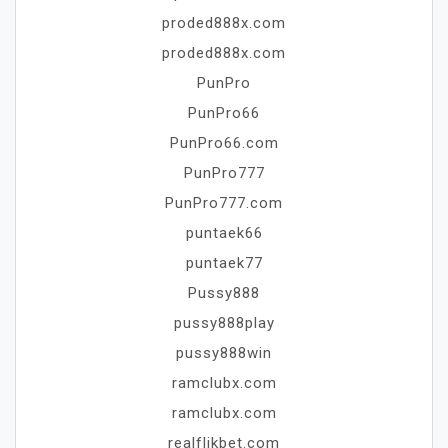
proded888x.com
proded888x.com
PunPro
PunPro66
PunPro66.com
PunPro777
PunPro777.com
puntaek66
puntaek77
Pussy888
pussy888play
pussy888win
ramclubx.com
ramclubx.com
realflikbet.com