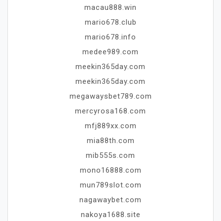
macau888.win
mario678.club
mario678.info
medee989.com
meekin365day.com
meekin365day.com
megawaysbet789.com
mercyrosa168.com
mfj889xx.com
mia88th.com
mib555s.com
mono16888.com
mun789slot.com
nagawaybet.com
nakoya1688.site