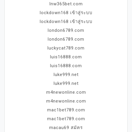
lnw365bet.com
lockdown168 เข้าสู่ระบบ
lockdown168 เข้าสู่ระบบ
london6789.com
london6789.com
luckycat789.com
luis16888.com
luis16888.com
luke999.net
luke999.net
m4newonline.com
m4newonline.com
mac1bet789.com
mac1bet789.com
macau69 สมัคร