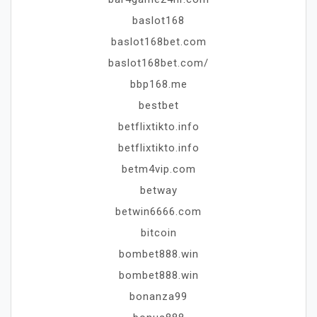
baslot168
baslot168bet.com
baslot168bet.com/
bbp168.me
bestbet
betflixtikto.info
betflixtikto.info
betm4vip.com
betway
betwin6666.com
bitcoin
bombet888.win
bombet888.win
bonanza99