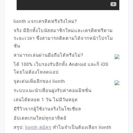
lionth แจกเครดิตฟรีจริงไหม?
จริง มีอีกทั้งโบนัสสมาชิกใหม่และเครดิตฟรีตาม
ระยะเวลา ซึ่งสามารถติดตามได้จากหน้าโปรโม
ชั่น
สามารถเล่นผ่านมือถือได้หรือไม่?
ได้ 100% เว็บรองรับอีกทั้ง Android และก็ iOS
โดยไม่ต้องโหลดแอป
จุดเด่นเพิ่มอีกของ lionth
ระบบแนะนำเพื่อนฝูงรับค่าคอมมิชชั่น
เล่นได้ตลอด 1 วัน ไม่มีวันหยุด
มีรีวิวจากผู้ใช้งานจริงในโซเชียล
อัปเดตเกมใหม่ทุกอาทิตย์
สรุป:
lionth สมัคร
ทำไมจำเป็นต้องเลือก lionth