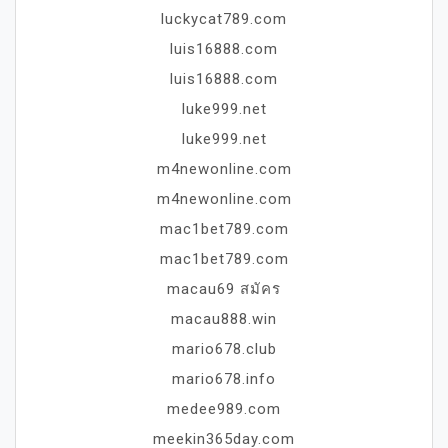
luckycat789.com
luis16888.com
luis16888.com
luke999.net
luke999.net
m4newonline.com
m4newonline.com
mac1bet789.com
mac1bet789.com
macau69 สมัคร
macau888.win
mario678.club
mario678.info
medee989.com
meekin365day.com