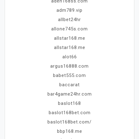
aden168ss.com
adm789.vip
allbet24hr
allone745s.com
allstar168.me
allstar168.me
alot66
argus16888.com
babet555.com
baccarat
bar4game24hr.com
baslot168
baslot168bet.com
baslot168bet.com/
bbp168.me