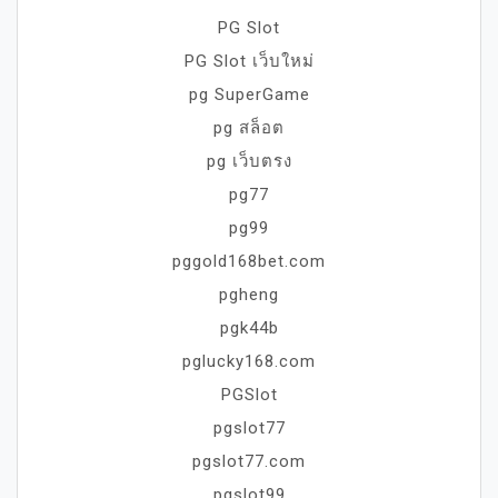
PG Slot
PG Slot เว็บใหม่
pg SuperGame
pg สล็อต
pg เว็บตรง
pg77
pg99
pggold168bet.com
pgheng
pgk44b
pglucky168.com
PGSlot
pgslot77
pgslot77.com
pgslot99