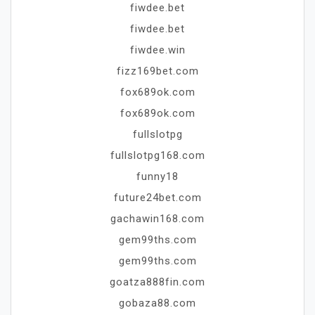
fiwdee.bet
fiwdee.bet
fiwdee.win
fizz169bet.com
fox689ok.com
fox689ok.com
fullslotpg
fullslotpg168.com
funny18
future24bet.com
gachawin168.com
gem99ths.com
gem99ths.com
goatza888fin.com
gobaza88.com