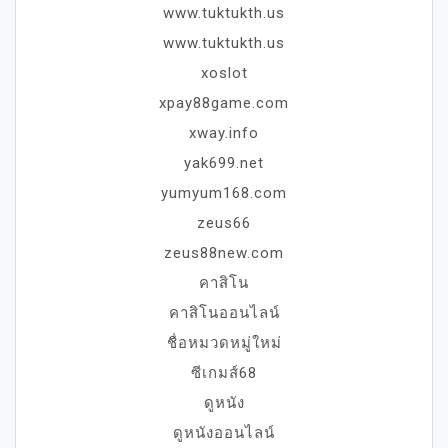
www.tuktukth.us
www.tuktukth.us
xoslot
xpay88game.com
xway.info
yak699.net
yumyum168.com
zeus66
zeus88new.com
คาสิโน
คาสิโนออนไลน์
ชื่อหมวดหมู่ใหม่
ซีเกมส์68
ดูหนัง
ดูหนังออนไลน์