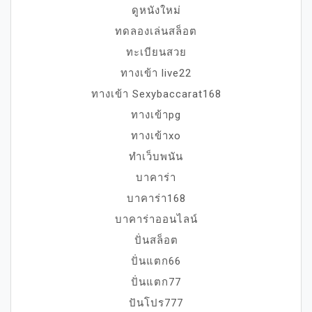
ดูหนังใหม่
ทดลองเล่นสล็อต
ทะเบียนสวย
ทางเข้า live22
ทางเข้า Sexybaccarat168
ทางเข้าpg
ทางเข้าxo
ทำเว็บพนัน
บาคาร่า
บาคาร่า168
บาคาร่าออนไลน์
ปั่นสล็อต
ปั่นแตก66
ปั่นแตก77
ปันโปร777