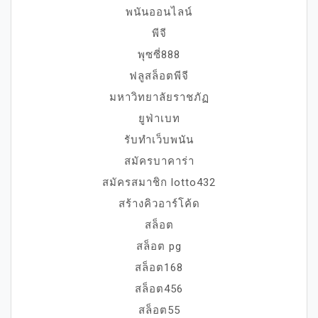
พนันออนไลน์
พีจี
พุซซี่888
ฟลูสล็อตพีจี
มหาวิทยาลัยราชภัฏ
ยูฟ่าเบท
รับทำเว็บพนัน
สมัครบาคาร่า
สมัครสมาชิก lotto432
สร้างคิวอาร์โค้ด
สล็อต
สล็อต pg
สล็อต168
สล็อต456
สล็อต55