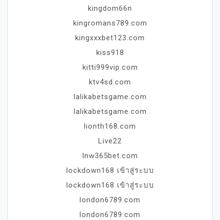
kingdom66n
kingromans789.com
kingxxxbet123.com
kiss918
kitti999vip.com
ktv4sd.com
lalikabetsgame.com
lalikabetsgame.com
lionth168.com
Live22
lnw365bet.com
lockdown168 เข้าสู่ระบบ
lockdown168 เข้าสู่ระบบ
london6789.com
london6789.com