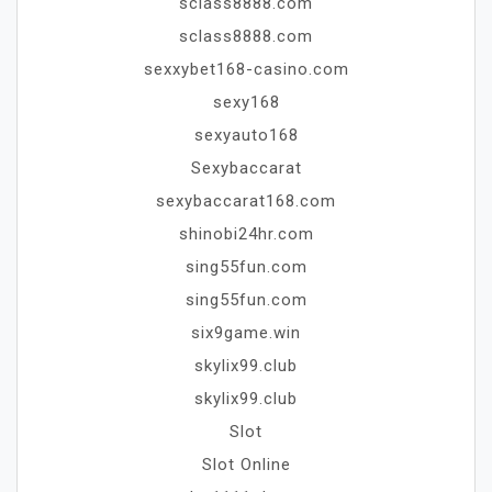
sclass8888.com
sclass8888.com
sexxybet168-casino.com
sexy168
sexyauto168
Sexybaccarat
sexybaccarat168.com
shinobi24hr.com
sing55fun.com
sing55fun.com
six9game.win
skylix99.club
skylix99.club
Slot
Slot Online