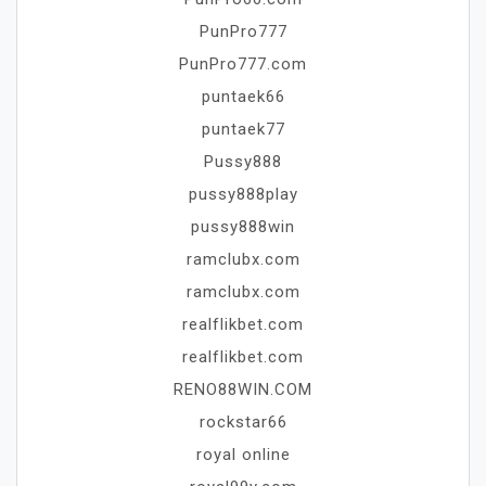
PunPro777
PunPro777.com
puntaek66
puntaek77
Pussy888
pussy888play
pussy888win
ramclubx.com
ramclubx.com
realflikbet.com
realflikbet.com
RENO88WIN.COM
rockstar66
royal online