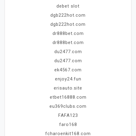
debet slot
dgb222hot.com
dgb222hot.com
dr888bet.com
dr888bet.com
du2477.com
du2477.com
ek4567.com
enjoy24.fun
erisauto.site
etbet16888.com
eu369clubs.com
FAFA123
faro168
fcharoenkit168.com