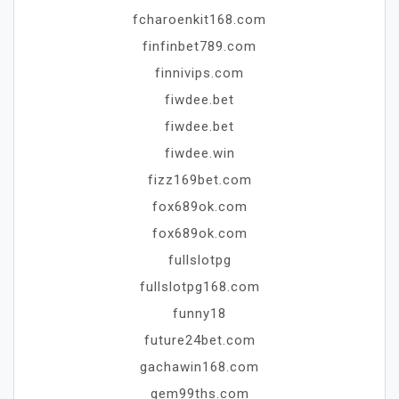
fcharoenkit168.com
finfinbet789.com
finnivips.com
fiwdee.bet
fiwdee.bet
fiwdee.win
fizz169bet.com
fox689ok.com
fox689ok.com
fullslotpg
fullslotpg168.com
funny18
future24bet.com
gachawin168.com
gem99ths.com