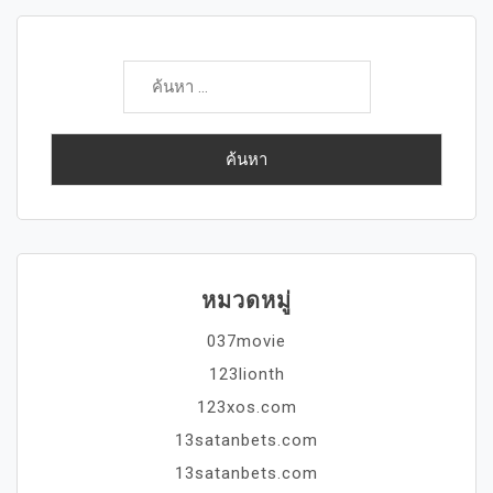
ค้นหา
สำหรับ:
หมวดหมู่
037movie
123lionth
123xos.com
13satanbets.com
13satanbets.com