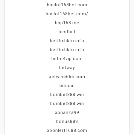
baslot168bet.com
baslot168bet.com/
bbp168.me
bestbet
betflixtikto.info
betflixtikto.info
betm4vip.com
betway
betwin6666.com
bitcoin
bombet888.win
bombet888.win
bonanza99
bonus888
boonlert1688.com