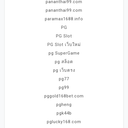
pananthai99.com
pananthai99.com
paramax1688.info
PG
PG Slot
PG Slot เว็บใหม่
pg SuperGame
pg สล็อต
pg เว็บตรง
pg77
pg99
pggold168bet.com
pgheng
pgk44b
pglucky168.com