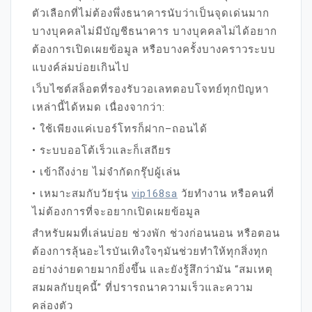
ตัวเลือกที่ไม่ต้องพึ่งธนาคารนับว่าเป็นจุดเด่นมาก
บางบุคคลไม่มีบัญชีธนาคาร บางบุคคลไม่ได้อยาก
ต้องการเปิดเผยข้อมูล หรือบางครั้งบางคราวระบบ
แบงค์ล่มบ่อยเกินไป
เว็บไซต์สล็อตที่รองรับวอเลทตอบโจทย์ทุกปัญหา
เหล่านี้ได้หมด เนื่องจากว่า:
• ใช้เพียงแค่เบอร์โทรก็ฝาก–ถอนได้
• ระบบออโต้เร็วและก็เสถียร
• เข้าถึงง่าย ไม่จำกัดกรุ๊ปผู้เล่น
• เหมาะสมกับวัยรุ่น
vip168sa
วัยทำงาน หรือคนที่
ไม่ต้องการที่จะอยากเปิดเผยข้อมูล
สำหรับผมที่เล่นบ่อย ช่วงพัก ช่วงก่อนนอน หรือตอน
ต้องการลุ้นอะไรบันเทิงใจๆมันช่วยทำให้ทุกสิ่งทุก
อย่างง่ายดายมากยิ่งขึ้น และยังรู้สึกว่ามัน “สมเหตุ
สมผลกับยุคนี้” ที่ปรารถนาความเร็วและความ
คล่องตัว