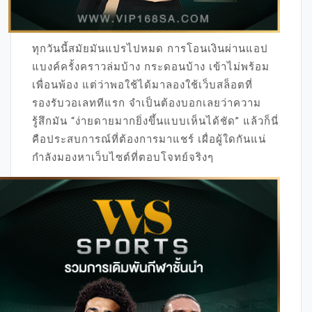
ทุกวันนี้สมัยมันแปรไปหมด การโอนเงินผ่านแอป
แบงค์ครั้งคราวล่มบ้าง กระดอนบ้าง เข้าไม่พร้อม
เพื่อนพ้อง แต่ว่าพอใช้ได้มาลองใช้เว็บสล็อตที่
รองรับวอเลททีแรก จำเป็นต้องบอกเลยว่าความ
รู้สึกมัน “ง่ายดายมากยิ่งขึ้นแบบเห็นได้ชัด” แล้วก็นี่
คือประสบการณ์ที่ต้องการมาแชร์ เผื่อผู้ใดกันแน่
กำลังมองหาเว็บไซต์ที่ตอบโจทย์จริงๆ