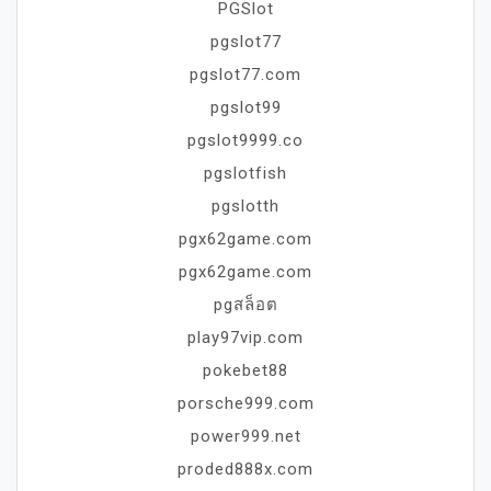
PGSlot
pgslot77
pgslot77.com
pgslot99
pgslot9999.co
pgslotfish
pgslotth
pgx62game.com
pgx62game.com
pgสล็อต
play97vip.com
pokebet88
porsche999.com
power999.net
proded888x.com