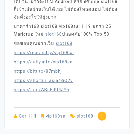
เดี๋ยวนี้ไม่ว่าจะเป็น Android หรือ iPhone slot168
ก็เข้าเล่นผ่านเว็บได้เลย ไม่ต้องโหลดแอป ไม่ต้อง
จัดตั้งอะไรให้ยุ่งยาก
บาคาร่า168 slot168 vip168sa11 19 มกรา 25
Maricruz ใหม่
slot168
ปลอดภัย100% Top 53
ขอขอบคุณมากเว็บ
slot168
https://rebrand.ly/vip168sa
https://cutly.info/vip168sa
https://bitt.to/87mbhj
https://shorturl.asia/8iO2v
https://t.co/ABsEJU4JYn
…
Carl Hill
vip168sa
slot168