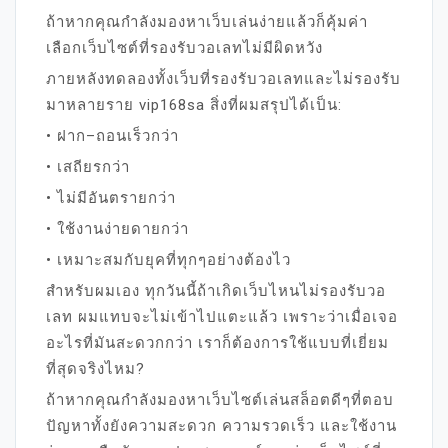
ถ้าหากคุณกำลังมองหาเว็บเล่นง่ายแล้วก็คุ้มค่า
เลือกเว็บไซต์ที่รองรับวอเลทไม่มีผิดหวัง
ภายหลังทดลองทั้งเว็บที่รองรับวอเลทและไม่รองรับ
มาหลายราย vip168sa สิ่งที่ผมสรุปได้เป็น:
• ฝาก–ถอนเร็วกว่า
• เสถียรกว่า
• ไม่มีอันตรายกว่า
• ใช้งานง่ายดายกว่า
• เหมาะสมกับยุคที่ทุกๆอย่างต้องไว
สำหรับผมเอง ทุกวันนี้ถ้าเกิดเว็บไหนไม่รองรับวอ
เลท ผมแทบจะไม่เข้าไปแตะแล้ว เพราะว่าเมื่อเจอ
อะไรที่มันสะดวกกว่า เราก็ต้องการใช้แบบที่เยี่ยม
ที่สุดจริงไหม?
ถ้าหากคุณกำลังมองหาเว็บไซต์เล่นสล็อตดีๆที่ตอบ
ปัญหาทั้งยังความสะดวก ความรวดเร็ว และใช้งาน