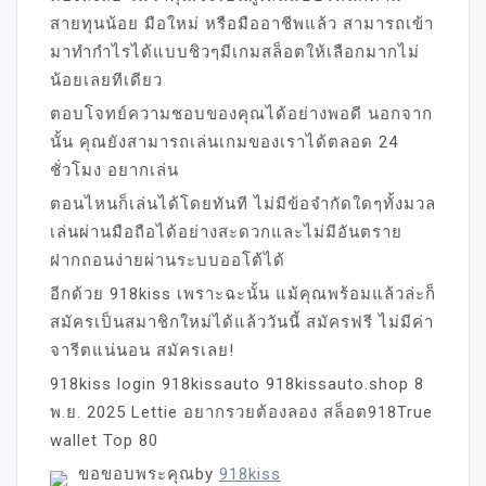
สายทุนน้อย มือใหม่ หรือมืออาชีพแล้ว สามารถเข้า
มาทำกำไรได้แบบชิวๆมีเกมสล็อตให้เลือกมากไม่
น้อยเลยทีเดียว
ตอบโจทย์ความชอบของคุณได้อย่างพอดี นอกจาก
นั้น คุณยังสามารถเล่นเกมของเราได้ตลอด 24
ชั่วโมง อยากเล่น
ตอนไหนก็เล่นได้โดยทันที ไม่มีข้อจำกัดใดๆทั้งมวล
เล่นผ่านมือถือได้อย่างสะดวกและไม่มีอันตราย
ฝากถอนง่ายผ่านระบบออโต้ได้
อีกด้วย 918kiss เพราะฉะนั้น แม้คุณพร้อมแล้วล่ะก็
สมัครเป็นสมาชิกใหม่ได้แล้ววันนี้ สมัครฟรี ไม่มีค่า
จารีตแน่นอน สมัครเลย!
918kiss login 918kissauto 918kissauto.shop 8
พ.ย. 2025 Lettie อยากรวยต้องลอง สล็อต918True
wallet Top 80
ขอขอบพระคุณby
918kiss