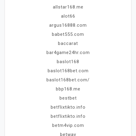
allstar168.me
alot66
argus16888.com
babet555.com
baccarat
bar4game24hr.com
baslot168
baslot168bet.com
baslot168bet.com/
bbp168.me
bestbet
betflixtikto.info
betflixtikto.info
betm4vip.com
betway