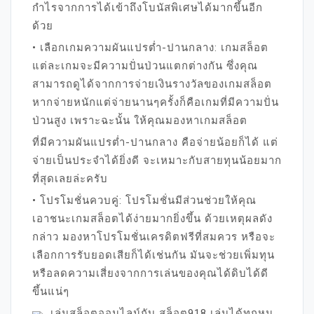
กำไรจากการได้เข้าถึงโบนัสพิเศษได้มากขึ้นอีก
ด้วย
• เลือกเกมความผันแปรต่ำ-ปานกลาง: เกมสล็อต
แต่ละเกมจะมีความปั่นป่วนแตกต่างกัน ซึ่งคุณ
สามารถดูได้จากการจ่ายเงินรางวัลของเกมสล็อต
หากจ่ายหนักแต่จ่ายนานๆครั้งก็คือเกมที่มีความปั่น
ป่วนสูง เพราะฉะนั้น ให้คุณมองหาเกมสล็อต
ที่มีความผันแปรต่ำ-ปานกลาง คือจ่ายน้อยก็ได้ แต่
จ่ายเป็นประจำได้ยิ่งดี จะเหมาะกับสายทุนน้อยมาก
ที่สุดเลยล่ะครับ
• โปรโมชั่นควบคู่: โปรโมชั่นมีส่วนช่วยให้คุณ
เอาชนะเกมสล็อตได้ง่ายมากยิ่งขึ้น ด้วยเหตุผลดัง
กล่าว มองหาโปรโมชั่นเครดิตฟรีที่สมควร หรือจะ
เลือกการรับยอดเสียก็ได้เช่นกัน มันจะช่วยเพิ่มทุน
หรือลดความเสี่ยงจากการเล่นของคุณได้ดิบได้ดี
ขึ้นแน่ๆ
เล่นสล็อตออนไลน์กับ สล็อต918 เล่นได้ทุกหน