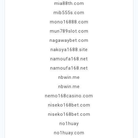
mia88th.com
mib555s.com
mono16888.com
mun789slot.com
nagawaybet.com
nakoya1688.site
namoufa168.net
namoufa168.net
nbwin.me
nbwin.me
nemo168casino.com
niseko168bet.com
niseko168bet.com
no1huay
no1huay.com