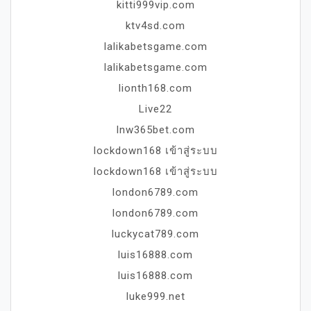
kitti999vip.com
ktv4sd.com
lalikabetsgame.com
lalikabetsgame.com
lionth168.com
Live22
lnw365bet.com
lockdown168 เข้าสู่ระบบ
lockdown168 เข้าสู่ระบบ
london6789.com
london6789.com
luckycat789.com
luis16888.com
luis16888.com
luke999.net