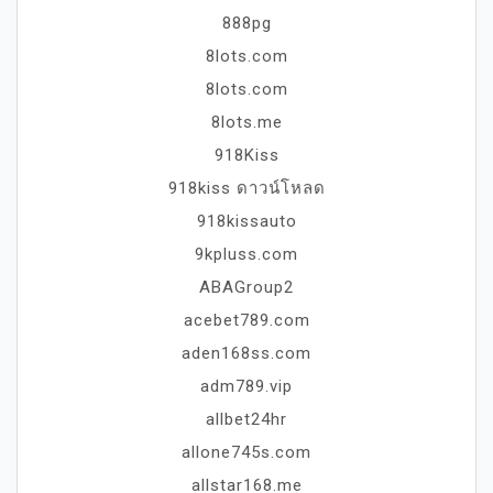
888pg
8lots.com
8lots.com
8lots.me
918Kiss
918kiss ดาวน์โหลด
918kissauto
9kpluss.com
ABAGroup2
acebet789.com
aden168ss.com
adm789.vip
allbet24hr
allone745s.com
allstar168.me