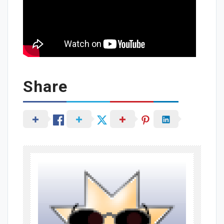
Share