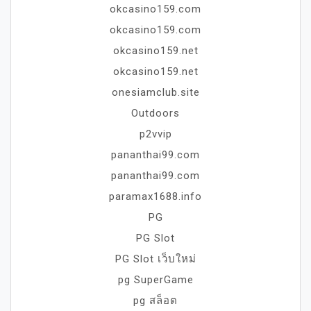
okcasino159.com
okcasino159.com
okcasino159.net
okcasino159.net
onesiamclub.site
Outdoors
p2vvip
pananthai99.com
pananthai99.com
paramax1688.info
PG
PG Slot
PG Slot เว็บใหม่
pg SuperGame
pg สล็อต