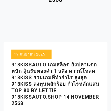
19 กันยายน 2025
918KISSAUTO เกมสล็อต ยิงปลาแตก
หนัก ลุ้นรับทองคำ 1 สลึง ดาวน์โหลด
918KISS รวมเกมที่ทำกำไร สูงสุด
918KISS ลงทุนหลักร้อย กำไรหลักแสน
TOP 80 BY LETTIE
918KISSAUTO.SHOP 14 NOVEMBER
2568