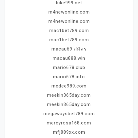
luke999.net
m4newonline.com
m4newonline.com
mac1bet789.com
mac1bet789.com
macau69 สมัคร
macau888.win
mario678.club
mario678.info
medee989.com
meekin365day.com
meekin365day.com
megawaysbet789.com
mercyrosa168.com
mfj889xx.com