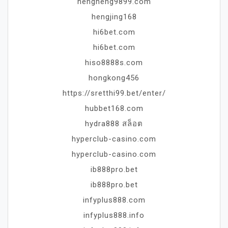
hengheng9899.com
hengjing168
hi6bet.com
hi6bet.com
hiso8888s.com
hongkong456
https://sretthi99.bet/enter/
hubbet168.com
hydra888 สล็อต
hyperclub-casino.com
hyperclub-casino.com
ib888pro.bet
ib888pro.bet
infyplus888.com
infyplus888.info