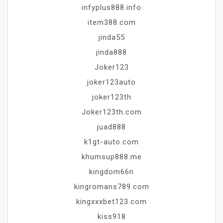
infyplus888.info
item388.com
jinda55
jinda888
Joker123
joker123auto
joker123th
Joker123th.com
juad888
k1gt-auto.com
khumsup888.me
kingdom66n
kingromans789.com
kingxxxbet123.com
kiss918