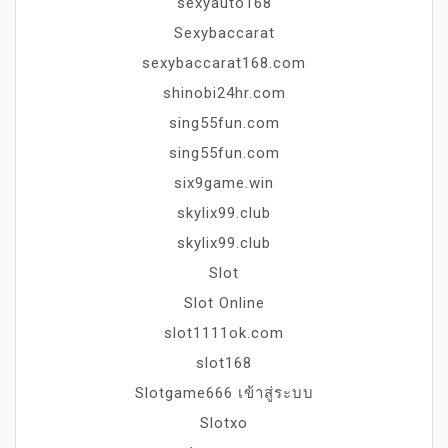
sexyauto168
Sexybaccarat
sexybaccarat168.com
shinobi24hr.com
sing55fun.com
sing55fun.com
six9game.win
skylix99.club
skylix99.club
Slot
Slot Online
slot1111ok.com
slot168
Slotgame666 เข้าสู่ระบบ
Slotxo