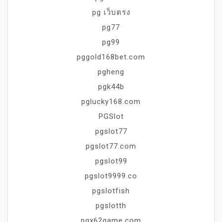
pg เว็บตรง
pg77
pg99
pggold168bet.com
pgheng
pgk44b
pglucky168.com
PGSlot
pgslot77
pgslot77.com
pgslot99
pgslot9999.co
pgslotfish
pgslotth
pgx62game.com