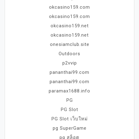
okcasino159.com
okcasino159.com
okcasino159.net
okcasino159.net
onesiamclub.site
Outdoors
p2vvip
pananthai99.com
pananthai99.com
paramax1688.info
PG
PG Slot
PG Slot เว็บใหม่
pg SuperGame
pg สล็อต