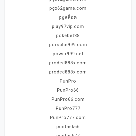
pgx62game.com
pgสล็อต
play97vip.com
pokebet88
porsche999.com
power999.net
proded888x.com
proded888x.com
PunPro
PunPro66
PunPro66.com
PunPro777
PunPro777.com
puntaek66
puntaek77