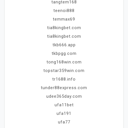
tangtem168
teenoi888
temmax69
tia8kingbet.com
tia8kingbet.com
tkb666.app
tkbpgg.com
tong168win.com
topstar359win.com
tr1688.info
tunder88express.com
udee365day.com
ufa11bet
ufa191
ufa77