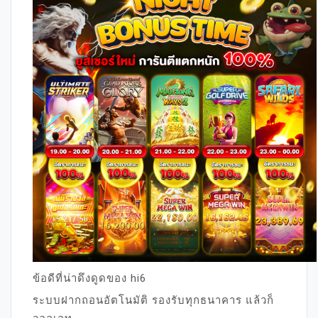
ข้อดีที่น่าดึงดูดของ hi6
ระบบฝากถอนอัตโนมัติ รองรับทุกธนาคาร แล้วก็