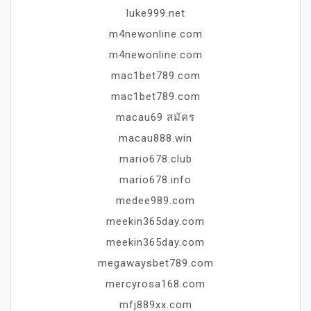
luke999.net
m4newonline.com
m4newonline.com
mac1bet789.com
mac1bet789.com
macau69 สมัคร
macau888.win
mario678.club
mario678.info
medee989.com
meekin365day.com
meekin365day.com
megawaysbet789.com
mercyrosa168.com
mfj889xx.com