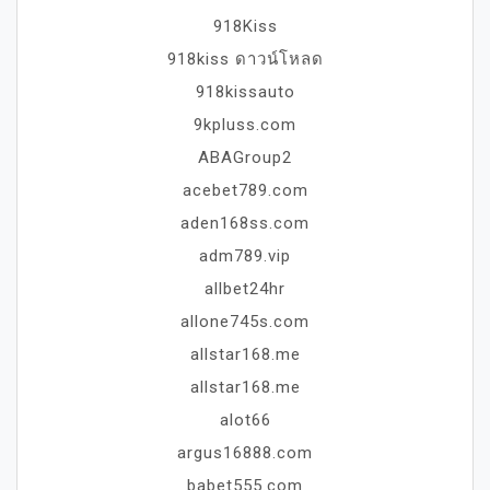
918Kiss
918kiss ดาวน์โหลด
918kissauto
9kpluss.com
ABAGroup2
acebet789.com
aden168ss.com
adm789.vip
allbet24hr
allone745s.com
allstar168.me
allstar168.me
alot66
argus16888.com
babet555.com