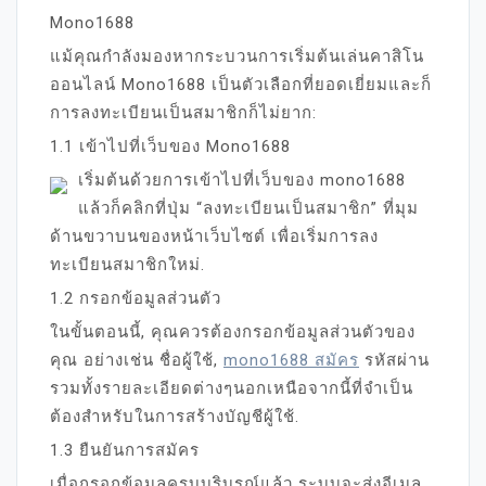
Mono1688
แม้คุณกำลังมองหากระบวนการเริ่มต้นเล่นคาสิโน
ออนไลน์ Mono1688 เป็นตัวเลือกที่ยอดเยี่ยมและก็
การลงทะเบียนเป็นสมาชิกก็ไม่ยาก:
1.1 เข้าไปที่เว็บของ Mono1688
เริ่มต้นด้วยการเข้าไปที่เว็บของ mono1688
แล้วก็คลิกที่ปุ่ม “ลงทะเบียนเป็นสมาชิก” ที่มุม
ด้านขวาบนของหน้าเว็บไซต์ เพื่อเริ่มการลง
ทะเบียนสมาชิกใหม่.
1.2 กรอกข้อมูลส่วนตัว
ในขั้นตอนนี้, คุณควรต้องกรอกข้อมูลส่วนตัวของ
คุณ อย่างเช่น ชื่อผู้ใช้,
mono1688 สมัคร
รหัสผ่าน
รวมทั้งรายละเอียดต่างๆนอกเหนือจากนี้ที่จำเป็น
ต้องสำหรับในการสร้างบัญชีผู้ใช้.
1.3 ยืนยันการสมัคร
เมื่อกรอกข้อมูลครบบริบรูณ์แล้ว ระบบจะส่งอีเมล