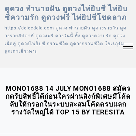
Skip
ดูดวง ทำนายฝัน ดูดวงไพ่ยิบซี ไพ่ยิบ
to
ซีความรัก ดูดวงฟรี ไพ่ยิปซีโชคลาภ
content
https://deleedela.com ดูดวง ทํานายฝัน ดูดวงรายวัน ดูด
วงรายสัปดาห์ ดูดวงฟรี ดวงวันนี้ ทั้ง ดูดวงความรัก ดูดวง
เนื้อคู่ ดูดวงไพ่ยิปซี กราฟชีวิต ดูดวงกราฟชีวิต โอเรกุรัม
ลูกเต๋าเสี่ยงทาย
Close
Menu
MONO1688 14 JULY MONO1688 สมัคร
กดรับสิทธิ์ได้ก่อนใครผ่านลิงก์พิเศษมีโค้ด
ลับให้กรอกในระบบสะสมโค้ดครบแลก
รางวัลใหญ่ได้ TOP 15 BY TERESITA