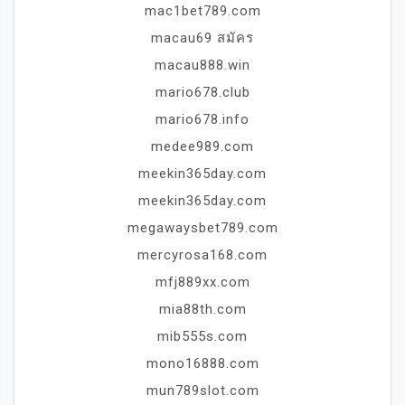
mac1bet789.com
macau69 สมัคร
macau888.win
mario678.club
mario678.info
medee989.com
meekin365day.com
meekin365day.com
megawaysbet789.com
mercyrosa168.com
mfj889xx.com
mia88th.com
mib555s.com
mono16888.com
mun789slot.com