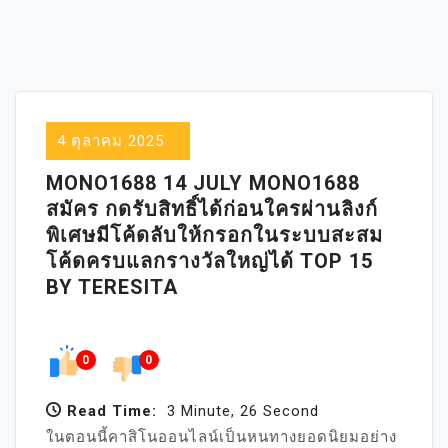
4 ตุลาคม 2025
MONO1688 14 JULY MONO1688
สมัคร กดรับสิทธิ์ได้ก่อนใครผ่านลิงก์
พิเศษมีโค้ดลับให้กรอกในระบบสะสม
โค้ดครบแลกรางวัลใหญ่ได้ TOP 15
BY TERESITA
0
0
Read Time:
3 Minute, 26 Second
ในตอนนี้คาสิโนออนไลน์เป็นหนทางยอดนิยมอย่าง