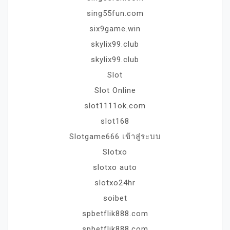
sing55fun.com
six9game.win
skylix99.club
skylix99.club
Slot
Slot Online
slot1111ok.com
slot168
Slotgame666 เข้าสู่ระบบ
Slotxo
slotxo auto
slotxo24hr
soibet
spbetflik888.com
spbetflik888.com