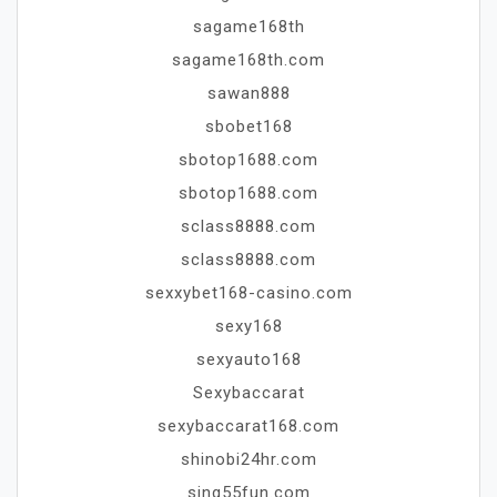
sagame168th
sagame168th.com
sawan888
sbobet168
sbotop1688.com
sbotop1688.com
sclass8888.com
sclass8888.com
sexxybet168-casino.com
sexy168
sexyauto168
Sexybaccarat
sexybaccarat168.com
shinobi24hr.com
sing55fun.com