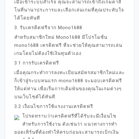
เมื่อเข้าระบบสำเร็จ คุณจะสามารถเข้าถึงเกมคาสิ
โนที่นานาประการและเลือกเล่นเกมที่คุณประทับใจ
ได้โดยทันที
3. รับเครดิตฟรีจาก Mono1688
สำหรับสมาชิกใหม่ Mono1688 มีโปรโมชั่น
mono1688 เครดิตฟรี ที่จะช่วยให้คุณสามารถเล่น
เกมโดยไม่ต้องใช้เงินทุนตัวเอง.
3.1 การรับเครดิตฟรี
เมื่อคุณกระทำการลงทะเบียนสมัครสมาชิกใหม่และ
ก็เข้าสู่ระบบหนแรก mono1688 จะมอบเครดิตฟรี
ให้แด่ท่าน เพื่อเริ่มการเดิมพันของคุณในเกมต่างๆ
บนเว็บไซต์ได้ทันที.
3.2 เงื่อนไขการใช้แรงงานเครดิตฟรี
โปรดทราบว่าเครดิตฟรีที่ได้รับจะมีเงื่อนไข
สำหรับการใช้งาน ดังเช่นว่า แนวทางการทำ
ยอดเทิร์นที่ต้องทำให้ครบก่อนจะสามารถเบิกเงิน