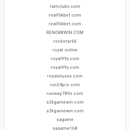
ramclubx.com
realflikbet.com
realflikbet.com
RENO88WIN.COM
rockstar66
royal online
royal99y.com
royal99y.com
royaleluxee.com
run24pro.com
runway789s.com
s2kgamewin.com
s2kgamewin.com
sagame
sagame168