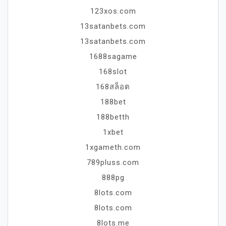
123xos.com
13satanbets.com
13satanbets.com
1688sagame
168slot
168สล็อต
188bet
188betth
1xbet
1xgameth.com
789pluss.com
888pg
8lots.com
8lots.com
8lots.me