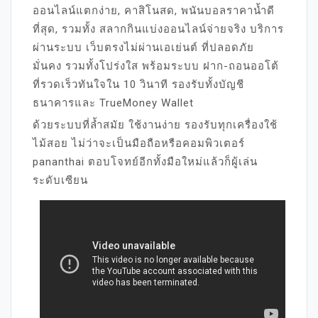
ออนไลน์แตกง่าย, คาสิโนสด, พนันบอลราคาน้ำดี
ที่สุด, รวมทั้ง สลากกินแบ่งออนไลน์จ่ายจริง บริการ
ผ่านระบบ เว็บตรงไม่ผ่านเอเย่นต์ ที่ปลอดภัย
มั่นคง รวมทั้งโปร่งใส พร้อมระบบ ฝาก-ถอนออโต้
ที่รวดเร็วทันใจใน 10 วินาที รองรับทั้งบัญชี
ธนาคารและ TrueMoney Wallet
ด้วยระบบที่ล้ำสมัย ใช้งานง่าย รองรับทุกเครื่องใช้
ไม้สอย ไม่ว่าจะเป็นมือถือหรือคอมพิวเตอร์
pananthai ตอบโจทย์อีกทั้งมือใหม่แล้วก็ผู้เล่น
ระดับเซียน