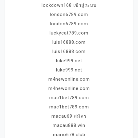
lockdown168 เข้าสู่ระบบ
london6789.com
london6789.com
luckycat789.com
luis16888.com
luis16888.com
luke999.net
luke999.net
m4newonline.com
m4newonline.com
mac1bet789.com
mac1bet789.com
macau69 สมัคร
macau888.win
mario678.club