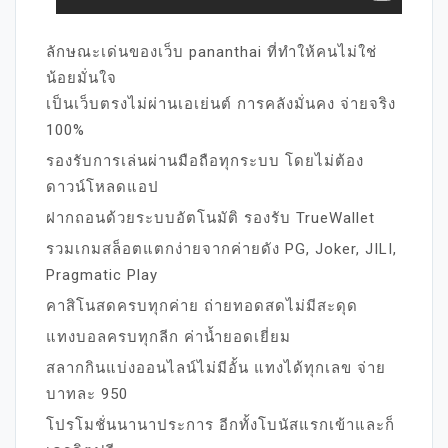
ลักษณะเด่นของเว็บ pananthai ที่ทำให้คนไม่ใช่
น้อยมั่นใจ
เป็นเว็บตรงไม่ผ่านเอเย่นต์ การคลังมั่นคง จ่ายจริง
100%
รองรับการเล่นผ่านมือถือทุกระบบ โดยไม่ต้อง
ดาวน์โหลดแอป
ฝากถอนด้วยระบบอัตโนมัติ รองรับ TrueWallet
รวมเกมสล็อตแตกง่ายจากค่ายดัง PG, Joker, JILI,
Pragmatic Play
คาสิโนสดครบทุกค่าย ถ่ายทอดสดไม่มีสะดุด
แทงบอลครบทุกลีก ค่าน้ำยอดเยี่ยม
สลากกินแบ่งออนไลน์ไม่มีอั้น แทงได้ทุกเลข จ่าย
บาทละ 950
โปรโมชั่นนานาประการ อีกทั้งโบนัสแรกเข้าและก็