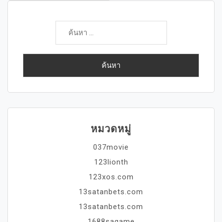
ค้นหา
สำหรับ:
หมวดหมู่
037movie
123lionth
123xos.com
13satanbets.com
13satanbets.com
1688sagame