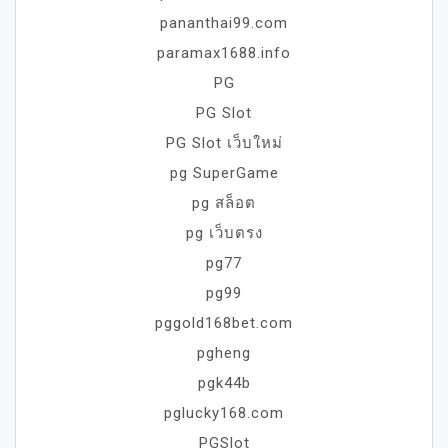
pananthai99.com
paramax1688.info
PG
PG Slot
PG Slot เว็บใหม่
pg SuperGame
pg สล็อต
pg เว็บตรง
pg77
pg99
pggold168bet.com
pgheng
pgk44b
pglucky168.com
PGSlot