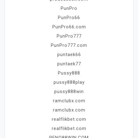
PunPro
PunPro66
PunPro66.com
PunPro777
PunPro777.com
puntaek66
puntaek77
Pussy888
pussy888play
pussy888win
ramclubx.com
ramclubx.com
realflikbet.com
realflikbet.com
RENO88WIN.COM