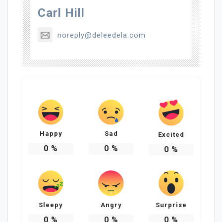
Carl Hill
noreply@deleedela.com
Happy
Sad
Excited
0
%
0
%
0
%
Sleepy
Angry
Surprise
0
%
0
%
0
%