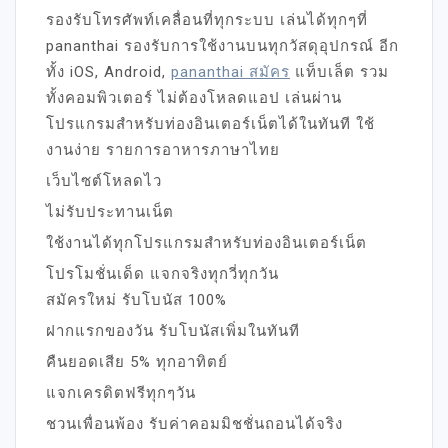
รองรับโทรศัพท์เคลื่อนที่ทุกระบบ เล่นได้ทุกๆที่
pananthai รองรับการใช้งานบนทุกวัสดุอุปกรณ์ อีก
ทั้ง iOS, Android,
pananthai สมัคร
แท็บเล็ต รวม
ทั้งคอมพิวเตอร์ ไม่ต้องโหลดแอป เล่นผ่าน
โปรแกรมสำหรับท่องอินเตอร์เน็ตได้ในทันที ใช้
งานง่าย รายการอาหารภาษาไทย
เว็บไซต์โหลดไว
ไม่รับประทานเน็ต
ใช้งานได้ทุกโปรแกรมสำหรับท่องอินเตอร์เน็ต
โปรโมชั่นเด็ด แจกจริงทุกวี่ทุกวัน
สมัครใหม่ รับโบนัส 100%
ฝากแรกของวัน รับโบนัสเพิ่มในทันที
คืนยอดเสีย 5% ทุกอาทิตย์
แจกเครดิตฟรีทุกๆวัน
ชวนเพื่อนพ้อง รับค่าคอมมิชชั่นถอนได้จริง