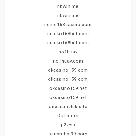
nbwin.me
nbwin.me
nemo168casino.com
niseko168bet.com
niseko168bet.com
no1huay
no1huay.com
okcasino159.com
okcasino159.com
okcasino159.net
okcasino159.net
onesiamclub.site
Outdoors
p2vvip
pananthai99.com