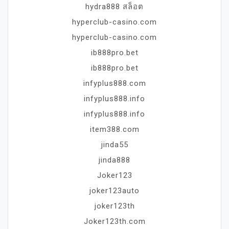
hydra888 สล็อต
hyperclub-casino.com
hyperclub-casino.com
ib888pro.bet
ib888pro.bet
infyplus888.com
infyplus888.info
infyplus888.info
item388.com
jinda55
jinda888
Joker123
joker123auto
joker123th
Joker123th.com