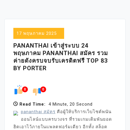
17 พฤษภาคม 2025
PANANTHAI เข้าสู่ระบบ 24
พฤษภาคม PANANTHAI สมัคร รวม
ค่ายดังครบจบรับเครดิตฟรี TOP 83
BY PORTER
0
0
Read Time:
4 Minute, 20 Second
pananthai สมัคร
คือผู้ให้บริการเว็บไซต์พนัน
ออนไลน์แบบครบวงจร ที่รวมเกมเดิมพันยอด
ฮิตเอาไว้ภายในแพลตฟอร์มเดียว อีกทั้ง สล็อต