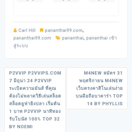
Carl Hill
pananthai99.com
,
pananthai99.com
pananthai
,
pananthai เข้า
สู่ระบบ
แนะแนว
P2VVIP P2VVIPS.COM
M4NEW สมัคร 31
7 มิถุนา 24 P2VVIP
พฤศจิกายน M4NEW
เรื่อง
ระเบิดความมันส์ ที่คุณ
เว็บตรงคาสิโนเล่นง่าย
ต้องไม่พลาดวิธีเล่นสล็อต
บนมือถือบาคาร่า TOP
สล็อตยูฟ่ายิงปลา เริ่มต้น
14 BY PHYLLIS
1 บาท P2VVIP นาทีทอง
รับโบนัส 100% TOP 32
BY NOEMI