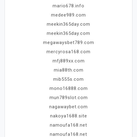
mario678.info
medee989.com
meekin365day.com
meekin365day.com
megawaysbet789.com
mercyrosa168.com
mfj889xx.com
mia88th.com
mib555s.com
mono16888.com
mun789slot.com
nagawaybet.com
nakoya1688.site
namoufa168.net
namoufa168.net