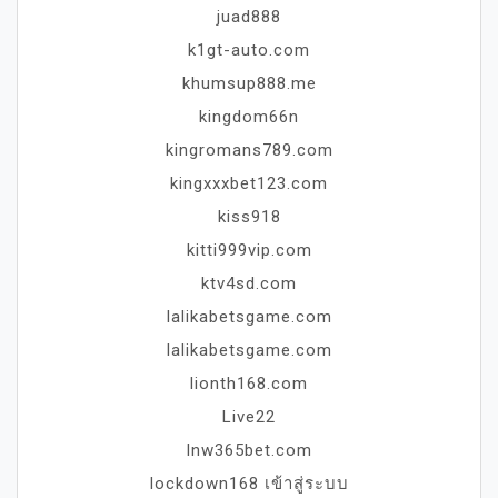
juad888
k1gt-auto.com
khumsup888.me
kingdom66n
kingromans789.com
kingxxxbet123.com
kiss918
kitti999vip.com
ktv4sd.com
lalikabetsgame.com
lalikabetsgame.com
lionth168.com
Live22
lnw365bet.com
lockdown168 เข้าสู่ระบบ