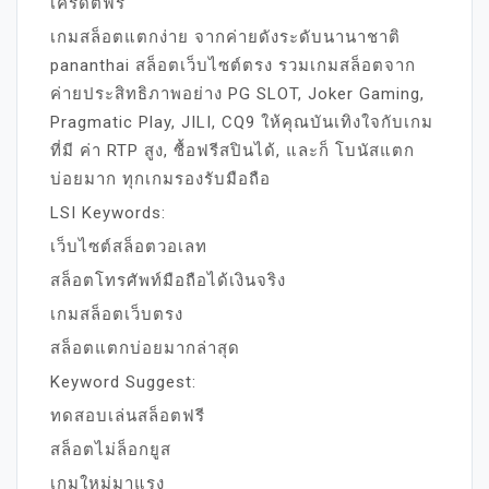
เครดิตฟรี
เกมสล็อตแตกง่าย จากค่ายดังระดับนานาชาติ
pananthai สล็อตเว็บไซต์ตรง รวมเกมสล็อตจาก
ค่ายประสิทธิภาพอย่าง PG SLOT, Joker Gaming,
Pragmatic Play, JILI, CQ9 ให้คุณบันเทิงใจกับเกม
ที่มี ค่า RTP สูง, ซื้อฟรีสปินได้, และก็ โบนัสแตก
บ่อยมาก ทุกเกมรองรับมือถือ
LSI Keywords:
เว็บไซต์สล็อตวอเลท
สล็อตโทรศัพท์มือถือได้เงินจริง
เกมสล็อตเว็บตรง
สล็อตแตกบ่อยมากล่าสุด
Keyword Suggest:
ทดสอบเล่นสล็อตฟรี
สล็อตไม่ล็อกยูส
เกมใหม่มาแรง