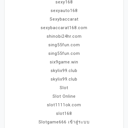
sexy168
sexyauto168
Sexybaccarat
sexybaccarat168.com
shinobi24hr.com
sing55fun.com
sing55fun.com
six9game.win
skylix99.club
skylix99.club
Slot
Slot Online
slot1111ok.com
slot168
Slotgame666 เข้าสู่ระบบ