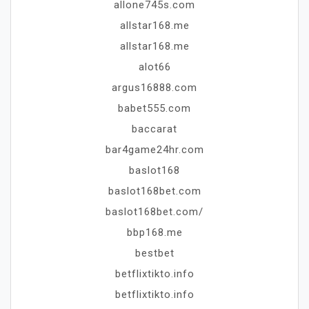
allone745s.com
allstar168.me
allstar168.me
alot66
argus16888.com
babet555.com
baccarat
bar4game24hr.com
baslot168
baslot168bet.com
baslot168bet.com/
bbp168.me
bestbet
betflixtikto.info
betflixtikto.info