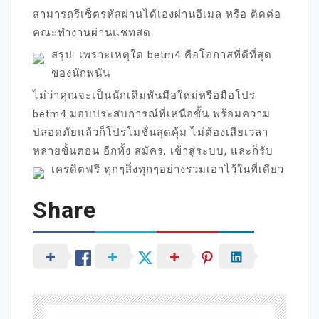
สามารถรีเซ็ตรหัสผ่านได้เองผ่านอีเมล หรือ ติดต่อ
คณะทำงานผ่านแชทสด
สรุป: เพราะเหตุใด betm4 คือโอกาสที่ดีที่สุด
ของนักพนัน
ไม่ว่าคุณจะเป็นนักเดิมพันมือใหม่หรือมือโปร
betm4 มอบประสบการณ์ที่เหนือชั้น พร้อมความ
ปลอดภัยแล้วก็โปรโมชั่นสุดคุ้ม ไม่ต้องเสียเวลา
หลายขั้นตอน อีกทั้ง สมัคร, เข้าสู่ระบบ, และก็รับ
เครดิตฟรี ทุกๆสิ่งทุกๆอย่างรวมเอาไว้ในที่เดียว
Share