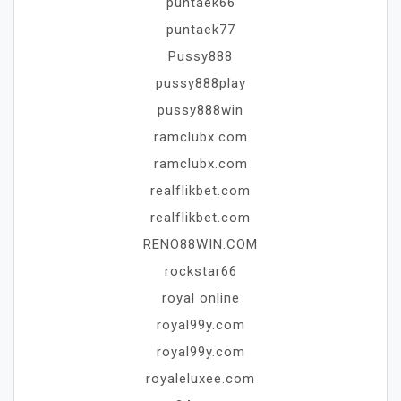
puntaek66
puntaek77
Pussy888
pussy888play
pussy888win
ramclubx.com
ramclubx.com
realflikbet.com
realflikbet.com
RENO88WIN.COM
rockstar66
royal online
royal99y.com
royal99y.com
royaleluxee.com