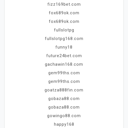
fizz169bet.com
fox689ok.com
fox689ok.com
fullslotpg
fullslotpg168.com
funny18
future24bet.com
gachawin168.com
gem99ths.com
gem99ths.com
goatza888fin.com
gobaza88.com
gobaza88.com
gowingo88.com
happy168