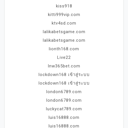
kiss918
kitti999vip.com
ktv4sd.com
lalikabetsgame.com
lalikabetsgame.com
lionth168.com
Live22
lnw365bet.com
lockdown168 เข้าสู่ระบบ
lockdown168 เข้าสู่ระบบ
london6789.com
london6789.com
luckycat789.com
luis16888.com
luis16888.com