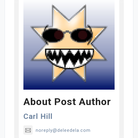
About Post Author
Carl Hill
noreply@deleedela.com