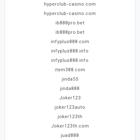
hyperclub-casino.com
hyperclub-casino.com
ib888pro.bet
ib888pro.bet
infyplus888.com
infyplus888.info
infyplus888.info
item388.com
jinda55
jinda888
Joker123
joker123auto
joker123th
Joker123th.com
juad888