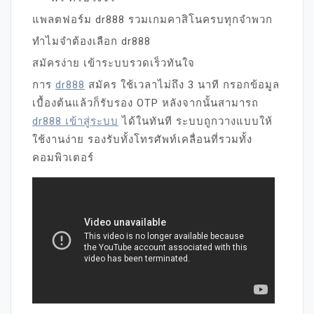
แพลตฟอร์ม dr888 รวมเกมคาสิโนครบทุกจำพวก
ทำไมจำต้องเลือก dr888
สมัครง่าย เข้าระบบรวดเร็วทันใจ
การ
dr888
สมัคร ใช้เวลาไม่ถึง 3 นาที กรอกข้อมูล
เบื้องต้นแล้วก็รับรอง OTP หลังจากนั้นสามารถ
dr888 เข้าสู่ระบบ
ได้ในทันที ระบบถูกวางแบบให้
ใช้งานง่าย รองรับทั้งโทรศัพท์เคลื่อนที่รวมทั้ง
คอมพิวเตอร์