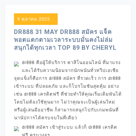
9 ตุลาคม 2025
DR888 31 MAY DR888 สมัคร แจ็ค
พอตแตกตามเวลาระบบมั่นคงไม่ล่ม
สนุกได้ทุกเวลา TOP 89 BY CHERYL
dr888 คือผู้ให้บริการ คาสิโนออนไลน์ ที่มาแรง
และได้รับความนิยมจากนักพนันทั่วทวีปเอเชีย
จุดแข็งก็คือการ dr888 สมัคร ที่รวดเร็ว การ dr888
เข้าระบบ ที่ปลอดภัย และก็โปรโมชันสุดคุ้ม อย่าง
เช่น dr888 เครดิตฟรี ที่ช่วยทำให้คุณเริ่มเดิมพันได้
โดยไม่ต้องใช้ทุนมาก ไม่ว่าคุณจะเป็นผู้เล่นใหม่
หรือผู้เล่นมืออาชีพ ก็สามารถสนุกไปกับเกมพนันที่
นานัปการได้ครบจบในที่เดียว
dr888 สมัคร เข้าสู่ระบบ แล้วก็ dr888 เครดิต
ฟรี ครบวงจร