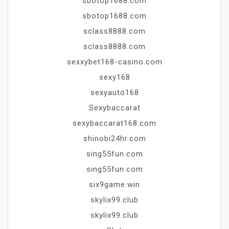
sbotop1688.com
sbotop1688.com
sclass8888.com
sclass8888.com
sexxybet168-casino.com
sexy168
sexyauto168
Sexybaccarat
sexybaccarat168.com
shinobi24hr.com
sing55fun.com
sing55fun.com
six9game.win
skylix99.club
skylix99.club