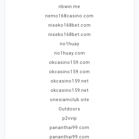
nbwin.me
nemo168casino.com
niseko168bet.com
niseko168bet.com
no1huay
no1huay.com
okcasino159.com
okcasino159.com
okcasino159.net
okcasino159.net
onesiamclub.site
Outdoors
p2vvip
pananthai99.com
pananthai99.com