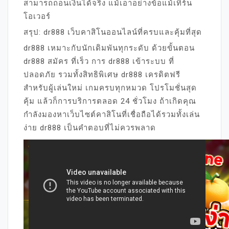
สามารถถอนเงินได้จริง แม้เอาอย่างข้อแม้เทิร์น
โอเวอร์
สรุป: dr888 เว็บคาสิโนออนไลน์ที่ครบและคุ้มที่สุด
dr888 เหมาะกับนักเดิมพันทุกระดับ ด้วยขั้นตอน
dr888 สมัคร ที่เร็ว การ dr888 เข้าระบบ ที่
ปลอดภัย รวมทั้งสิทธิพิเศษ dr888 เครดิตฟรี
สำหรับผู้เล่นใหม่ เกมครบทุกหมวด โปรโมชั่นสุด
คุ้ม แล้วก็การบริการตลอด 24 ชั่วโมง ถ้าเกิดคุณ
กำลังมองหาเว็บไซต์คาสิโนที่เชื่อถือได้รวมทั้งเล่น
ง่าย dr888 เป็นคำตอบที่ไม่ควรพลาด