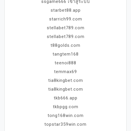
ssgame666 เข้าสู่ระบบ
starbet88.app
starrich99.com
stellabet789.com
stellabet789.com
t88golds.com
tangtem168
teenoi888
temmax69
tia8kingbet.com
tia8kingbet.com
tkb666.app
tkbpgg.com
tong168win.com
topstar359win.com