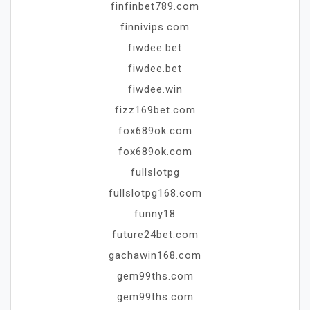
finfinbet789.com
finnivips.com
fiwdee.bet
fiwdee.bet
fiwdee.win
fizz169bet.com
fox689ok.com
fox689ok.com
fullslotpg
fullslotpg168.com
funny18
future24bet.com
gachawin168.com
gem99ths.com
gem99ths.com